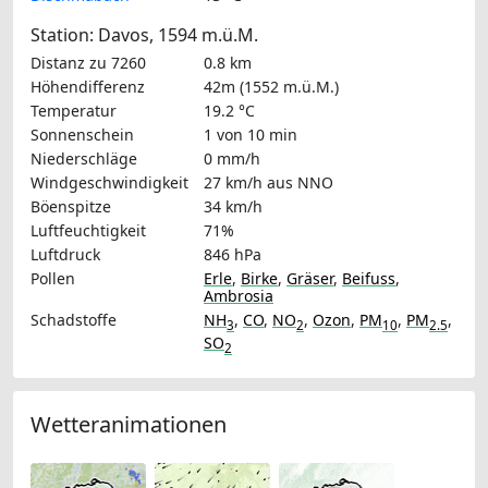
Station: Davos, 1594 m.ü.M.
Distanz zu 7260
0.8 km
Höhendifferenz
42m (1552 m.ü.M.)
Temperatur
19.2 °C
Sonnenschein
1 von 10 min
Niederschläge
0 mm/h
Windgeschwindigkeit
27 km/h
aus NNO
Böenspitze
34 km/h
Luftfeuchtigkeit
71%
Luftdruck
846 hPa
Pollen
Erle
,
Birke
,
Gräser
,
Beifuss
,
Ambrosia
Schadstoffe
NH
,
CO
,
NO
,
Ozon
,
PM
,
PM
,
3
2
10
2.5
SO
2
Wetteranimationen