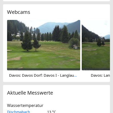
Webcams
Davos: Davos Dorf: Davos I - Langlaufzentrum
Davos: Lang
Aktuelle Messwerte
Wassertemperatur
Dischmabach
13 °C