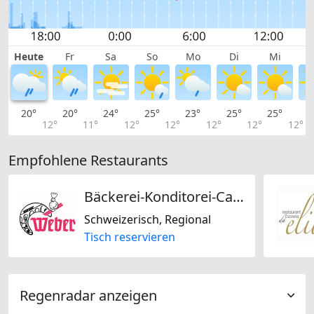
Heute
Fr
Sa
So
Mo
Di
Mi
20°
20°
24°
25°
23°
25°
25°
2
12°
11°
12°
12°
12°
12°
12°
Empfohlene Restaurants
Bäckerei-Konditorei-Café Weber AG
Schweizerisch, Regional
Tisch reservieren
Regenradar anzeigen