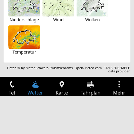
Niederschläge
Wind
Wolken
Temperatur
Daten © by
MeteoSchweiz
,
SwissWebcams
,
Open-Meteo.com
,
CAMS ENSEMBLE
data provider
Tel
Wetter
Karte
Fahrplan
Mehr
Anmelden
Dienste