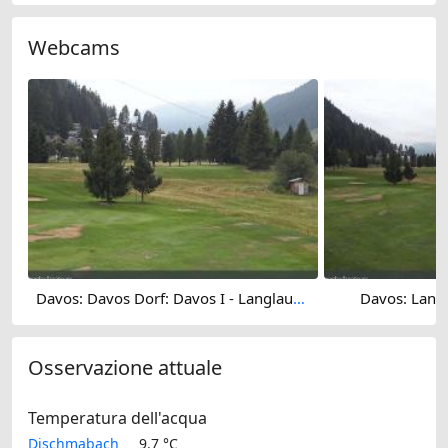
Webcams
Davos: Davos Dorf: Davos I - Langlaufzentrum
Davos: Lang
Osservazione attuale
Temperatura dell'acqua
Dischmabach
9.7 °C