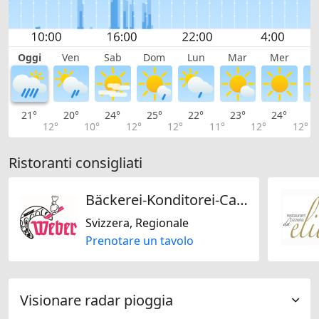
Oggi
Ven
Sab
Dom
Lun
Mar
Mer
G
21°
20°
24°
25°
22°
23°
24°
2
12°
10°
12°
12°
11°
12°
12°
Ristoranti consigliati
Bäckerei-Konditorei-Café Weber AG
Svizzera, Regionale
Prenotare un tavolo
Visionare radar pioggia