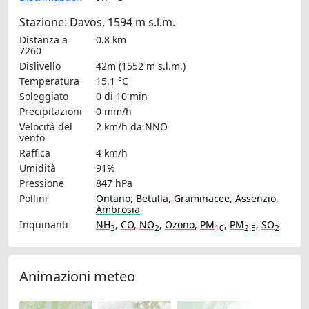
Stazione: Davos, 1594 m s.l.m.
Distanza a
0.8 km
7260
Dislivello
42m (1552 m s.l.m.)
Temperatura
15.1 °C
Soleggiato
0 di 10 min
Precipitazioni
0 mm/h
Velocità del
2 km/h
da NNO
vento
Raffica
4 km/h
Umidità
91%
Pressione
847 hPa
Pollini
Ontano
,
Betulla
,
Graminacee
,
Assenzio
,
Ambrosia
Inquinanti
NH
,
CO
,
NO
,
Ozono
,
PM
,
PM
,
SO
3
2
10
2.5
2
Animazioni meteo