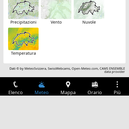
Precipitazioni
Vento
Nuvole
Temperatura
Dati © by
MeteoSvizzera
,
SwissWebcams
,
Open-Meteo.com
,
CAMS ENSEMBLE
data provider
Elenco
Meteo
Mappa
Orario
Più
Accesso
Servizi