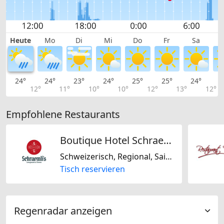
Heute
Mo
Di
Mi
Do
Fr
Sa
24°
24°
23°
24°
25°
25°
24°
2
12°
11°
10°
10°
12°
13°
12°
Empfohlene Restaurants
Boutique Hotel Schraemli's Lengmatta
Schweizerisch, Regional, Saisonal
Tisch reservieren
Regenradar anzeigen