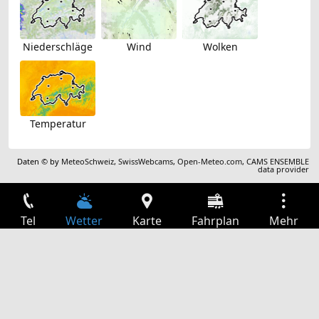
Niederschläge
Wind
Wolken
Temperatur
Daten © by
MeteoSchweiz
,
SwissWebcams
,
Open-Meteo.com
,
CAMS ENSEMBLE
data provider
Tel
Wetter
Karte
Fahrplan
Mehr
Anmelden
Dienste