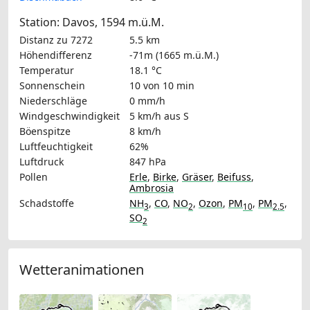
Station: Davos, 1594 m.ü.M.
Distanz zu 7272
5.5 km
Höhendifferenz
-71m (1665 m.ü.M.)
Temperatur
18.1 °C
Sonnenschein
10 von 10 min
Niederschläge
0 mm/h
Windgeschwindigkeit
5 km/h
aus S
Böenspitze
8 km/h
Luftfeuchtigkeit
62%
Luftdruck
847 hPa
Pollen
Erle
,
Birke
,
Gräser
,
Beifuss
,
Ambrosia
Schadstoffe
NH
,
CO
,
NO
,
Ozon
,
PM
,
PM
,
3
2
10
2.5
SO
2
Wetteranimationen