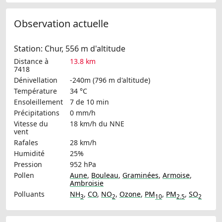
Observation actuelle
Station: Chur, 556 m d'altitude
Distance à
13.8 km
7418
Dénivellation
-240m (796 m d'altitude)
Température
34 °C
Ensoleillement
7 de 10 min
Précipitations
0 mm/h
Vitesse du
18 km/h
du NNE
vent
Rafales
28 km/h
Humidité
25%
Pression
952 hPa
Pollen
Aune
,
Bouleau
,
Graminées
,
Armoise
,
Ambroisie
Polluants
NH
,
CO
,
NO
,
Ozone
,
PM
,
PM
,
SO
3
2
10
2.5
2