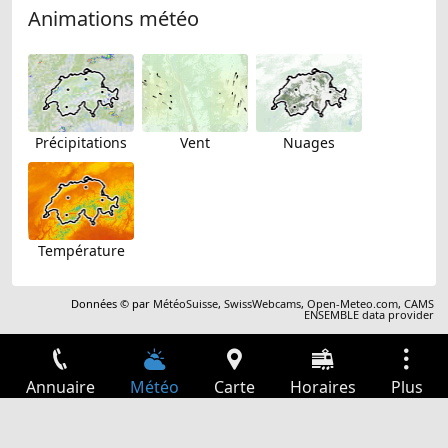
Animations météo
Précipitations
Vent
Nuages
Température
Données © par
MétéoSuisse
,
SwissWebcams
,
Open-Meteo.com
,
CAMS
ENSEMBLE data provider
Annuaire
Météo
Carte
Horaires
Plus
Connexion