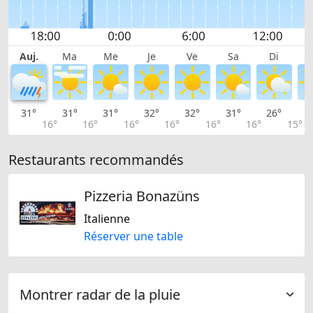
Auj.
Ma
Me
Je
Ve
Sa
Di
31°
31°
31°
32°
32°
31°
26°
2
16°
16°
16°
16°
16°
16°
15°
Restaurants recommandés
Pizzeria Bonazüns
Italienne
Réserver une table
Montrer radar de la pluie