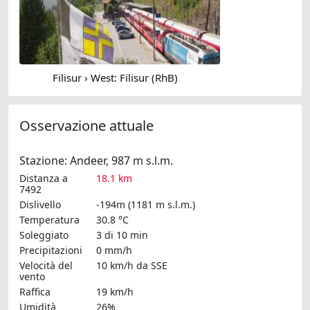
Filisur › West: Filisur (RhB)
Osservazione attuale
Stazione: Andeer, 987 m s.l.m.
Distanza a
18.1 km
7492
Dislivello
-194m (1181 m s.l.m.)
Temperatura
30.8 °C
Soleggiato
3 di 10 min
Precipitazioni
0 mm/h
Velocità del
10 km/h
da SSE
vento
Raffica
19 km/h
Umidità
26%