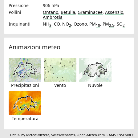
Pressione
906 hPa
Pollini
Ontano
,
Betulla
,
Graminacee
,
Assenzio
,
Ambrosia
Inquinanti
NH
,
CO
,
NO
,
Ozono
,
PM
,
PM
,
SO
3
2
10
2.5
2
Animazioni meteo
Precipitazioni
Vento
Nuvole
Temperatura
Dati © by
MeteoSvizzera
,
SwissWebcams
,
Open-Meteo.com
,
CAMS ENSEMBLE