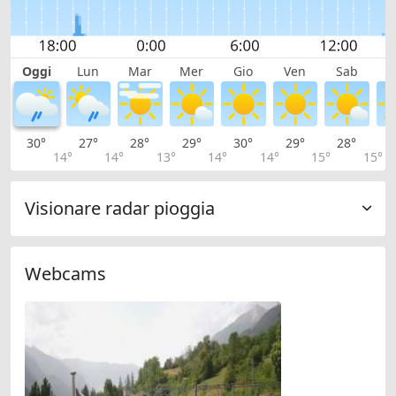
Oggi
Lun
Mar
Mer
Gio
Ven
Sab
D
30°
27°
28°
29°
30°
29°
28°
2
14°
14°
13°
14°
14°
15°
15°
Visionare radar pioggia
Webcams