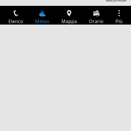
data provider
Elenco
Meteo
Mappa
Orario
Più
Accesso
Servizi
Tabella partenze
Tempo libero
Guida TV
Cinema
Ricerca Web
App