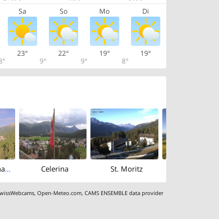
Sa
So
Mo
Di
23°
22°
19°
19°
8°
9°
9°
8°
South: Lake Champfèr - Piz Corvatsch
Celerina
St. Moritz
wissWebcams
,
Open-Meteo.com
,
CAMS ENSEMBLE data provider