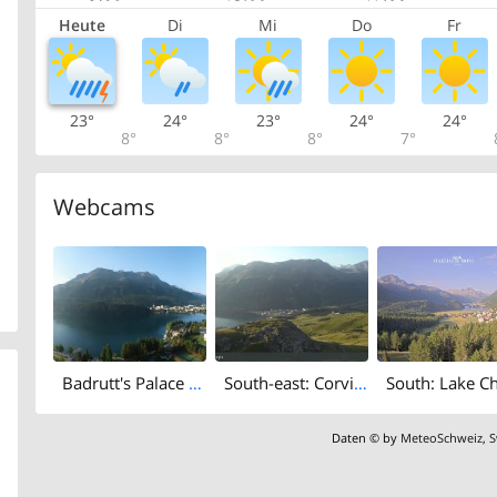
Heute
Di
Mi
Do
Fr
23°
24°
23°
24°
24°
8°
8°
8°
7°
Webcams
Badrutt's Palace Hotel
South-east: Corviglia - St Moritz - Lake Saint Moritz
Daten © by
MeteoSchweiz
,
S