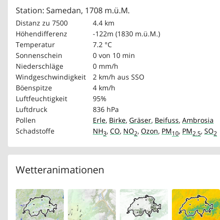
Station: Samedan, 1708 m.ü.M.
Distanz zu 7500
4.4 km
Höhendifferenz
-122m (1830 m.ü.M.)
Temperatur
7.2 °C
Sonnenschein
0 von 10 min
Niederschläge
0 mm/h
Windgeschwindigkeit
2 km/h
aus SSO
Böenspitze
4 km/h
Luftfeuchtigkeit
95%
Luftdruck
836 hPa
Pollen
Erle
,
Birke
,
Gräser
,
Beifuss
,
Ambrosia
Schadstoffe
NH
,
CO
,
NO
,
Ozon
,
PM
,
PM
,
SO
3
2
10
2.5
2
Wetteranimationen