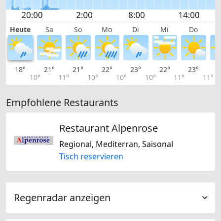
Heute
Sa
So
Mo
Di
Mi
Do
18°
21°
21°
22°
23°
22°
23°
2
10°
11°
10°
10°
10°
11°
11°
Empfohlene Restaurants
Restaurant Alpenrose
Regional, Mediterran, Saisonal
Tisch reservieren
Regenradar anzeigen