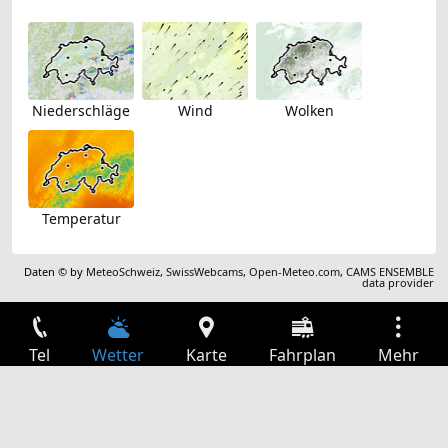
Niederschläge
Wind
Wolken
Temperatur
Daten © by
MeteoSchweiz
,
SwissWebcams
,
Open-Meteo.com
,
CAMS ENSEMBLE
data provider
Tel
Wetter
Karte
Fahrplan
Mehr
Anmelden