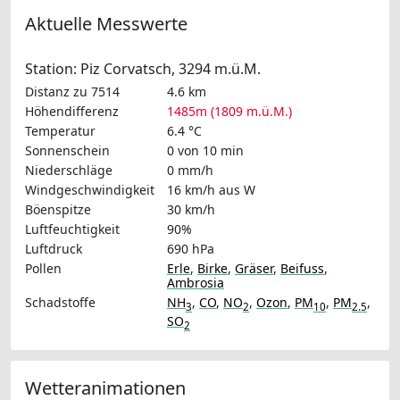
Aktuelle Messwerte
Station: Piz Corvatsch, 3294 m.ü.M.
Distanz zu 7514
4.6 km
Höhendifferenz
1485m (1809 m.ü.M.)
Temperatur
6.4 °C
Sonnenschein
0 von 10 min
Niederschläge
0 mm/h
Windgeschwindigkeit
16 km/h
aus W
Böenspitze
30 km/h
Luftfeuchtigkeit
90%
Luftdruck
690 hPa
Pollen
Erle
,
Birke
,
Gräser
,
Beifuss
,
Ambrosia
Schadstoffe
NH
,
CO
,
NO
,
Ozon
,
PM
,
PM
,
3
2
10
2.5
SO
2
Wetteranimationen