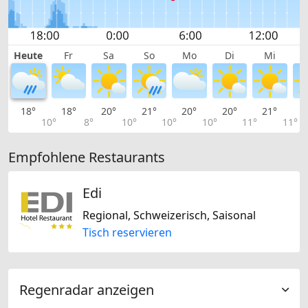
Heute
Fr
Sa
So
Mo
Di
Mi
18°
18°
20°
21°
20°
20°
21°
2
10°
8°
10°
10°
10°
11°
11°
Empfohlene Restaurants
Edi
Regional, Schweizerisch, Saisonal
Tisch reservieren
Regenradar anzeigen