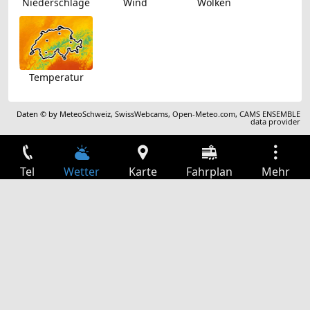
Niederschläge
Wind
Wolken
Temperatur
Daten © by
MeteoSchweiz
,
SwissWebcams
,
Open-Meteo.com
,
CAMS ENSEMBLE
data provider
Tel
Wetter
Karte
Fahrplan
Mehr
Anmelden
Dienste
Abfahrtstabelle
Freizeit