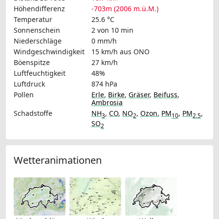
Höhendifferenz
-703m (2006 m.ü.M.)
Temperatur
25.6 °C
Sonnenschein
2 von 10 min
Niederschläge
0 mm/h
Windgeschwindigkeit
15 km/h
aus ONO
Böenspitze
27 km/h
Luftfeuchtigkeit
48%
Luftdruck
874 hPa
Pollen
Erle
,
Birke
,
Gräser
,
Beifuss
,
Ambrosia
Schadstoffe
NH
,
CO
,
NO
,
Ozon
,
PM
,
PM
,
3
2
10
2.5
SO
2
Wetteranimationen