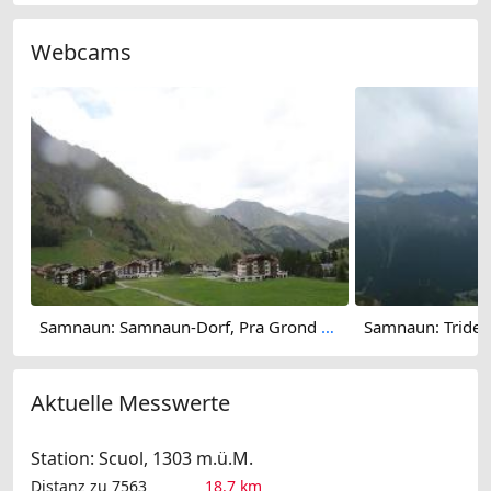
Webcams
Samnaun: Samnaun-Dorf, Pra Grond - Samnaun-Dorf, Votlas - Samnaun-Dorf, Post - Trider Sattel - Piz Munschuns - Piz Ot
Aktuelle Messwerte
Station: Scuol, 1303 m.ü.M.
Distanz zu 7563
18.7 km