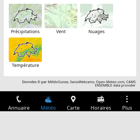
Précipitations
Vent
Nuages
Température
Données © par
MétéoSuisse
,
SwissWebcams
,
Open-Meteo.com
,
CAMS
ENSEMBLE data provider
Annuaire
Météo
Carte
Horaires
Plus
Connexion
Services