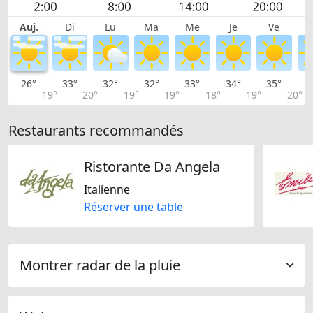
Auj.
Di
Lu
Ma
Me
Je
Ve
26°
33°
32°
32°
33°
34°
35°
3
19°
20°
19°
19°
18°
19°
20°
Restaurants recommandés
Ristorante Da Angela
Italienne
Réserver une table
Montrer radar de la pluie