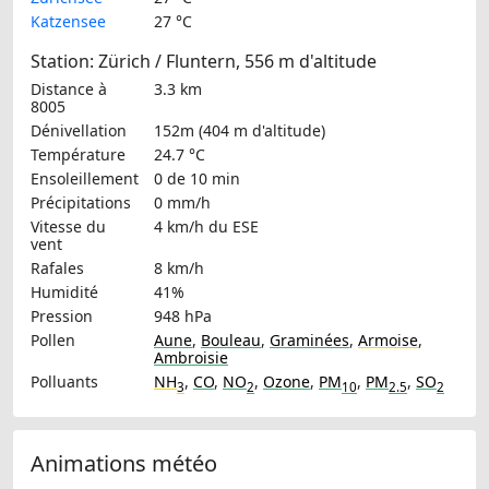
Katzensee
27 °C
Station: Zürich / Fluntern, 556 m d'altitude
Distance à
3.3 km
8005
Dénivellation
152m (404 m d'altitude)
Température
24.7 °C
Ensoleillement
0 de 10 min
Précipitations
0 mm/h
Vitesse du
4 km/h
du ESE
vent
Rafales
8 km/h
Humidité
41%
Pression
948 hPa
Pollen
Aune
,
Bouleau
,
Graminées
,
Armoise
,
Ambroisie
Polluants
NH
,
CO
,
NO
,
Ozone
,
PM
,
PM
,
SO
3
2
10
2.5
2
Animations météo