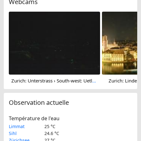
Webcams
Zurich: Unterstrass › South-west: Uetliberg
Zurich: Linden
Observation actuelle
Température de l'eau
Limmat
25 °C
Sihl
24.6 °C
Zürichsee
27 °C