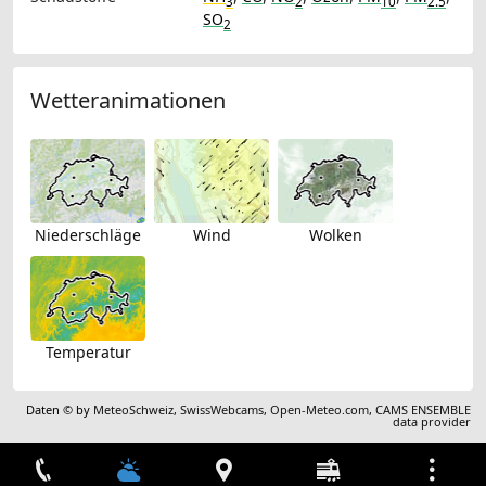
3
2
10
2.5
SO
2
Wetteranimationen
Niederschläge
Wind
Wolken
Temperatur
Daten © by
MeteoSchweiz
,
SwissWebcams
,
Open-Meteo.com
,
CAMS ENSEMBLE
data provider