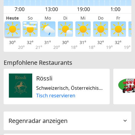
Heute
So
Mo
Di
Mi
Do
Fr
30°
32°
31°
30°
31°
32°
32°
3
20°
21°
20°
18°
18°
19°
19°
Empfohlene Restaurants
Rössli
Schweizerisch, Österreichisch, Mitteleuropäisch, Saisonal, Französisch, Laktosefrei, Glutenfrei
Tisch reservieren
Regenradar anzeigen