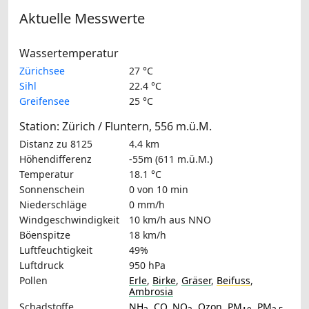
Aktuelle Messwerte
Wassertemperatur
Zürichsee
27 °C
Sihl
22.4 °C
Greifensee
25 °C
Station: Zürich / Fluntern, 556 m.ü.M.
Distanz zu 8125
4.4 km
Höhendifferenz
-55m (611 m.ü.M.)
Temperatur
18.1 °C
Sonnenschein
0 von 10 min
Niederschläge
0 mm/h
Windgeschwindigkeit
10 km/h
aus NNO
Böenspitze
18 km/h
Luftfeuchtigkeit
49%
Luftdruck
950 hPa
Pollen
Erle
,
Birke
,
Gräser
,
Beifuss
,
Ambrosia
Schadstoffe
NH
,
CO
,
NO
,
Ozon
,
PM
,
PM
,