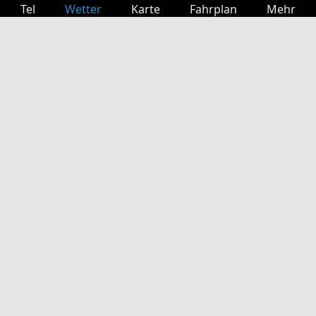
Tel
Wetter
Karte
Fahrplan
Mehr
Anmelden
Dienste
Abfahrtstabelle
Freizeit
TV-Programm
Kinoprogramm
Websuche
App