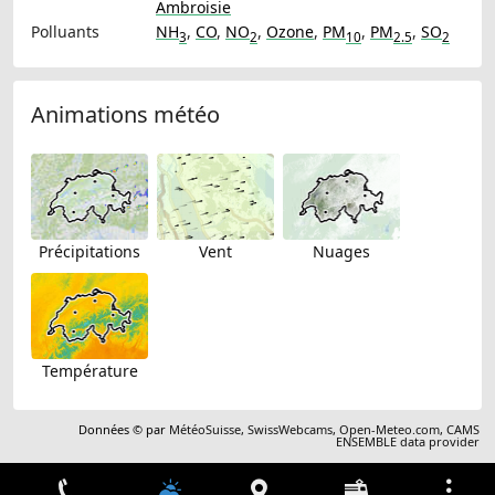
Ambroisie
Polluants
NH
,
CO
,
NO
,
Ozone
,
PM
,
PM
,
SO
3
2
10
2.5
2
Animations météo
Précipitations
Vent
Nuages
Température
Données © par
MétéoSuisse
,
SwissWebcams
,
Open-Meteo.com
,
CAMS
ENSEMBLE data provider