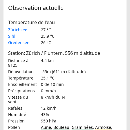
Observation actuelle
Température de l'eau
Zürichsee
27 °C
Sihl
25.9 °C
Greifensee
26 °C
Station: Zürich / Fluntern, 556 m d'altitude
Distance à
4.4 km
8125
Dénivellation
-55m (611 m d'altitude)
Température
25.1 °C
Ensoleillement
0 de 10 min
Précipitations
0 mm/h
Vitesse du
8 km/h
du N
vent
Rafales
12 km/h
Humidité
43%
Pression
950 hPa
Pollen
Aune
,
Bouleau
,
Graminées
,
Armoise
,