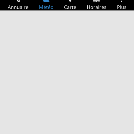
Annuaire
Météo
Carte
Horaires
Plus
Connexion
Services
Départs
Loisir
Guide TV
Cinéma
Recherche Web
App