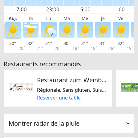
Auj.
Di
Lu
Ma
Me
Je
Ve
30°
32°
31°
30°
31°
31°
32°
3
20°
21°
20°
18°
18°
18°
19°
Restaurants recommandés
Restaurant zum Weinberg
Régionale, Sans gluten, Suisse, Espagnole, Européene
Réserver une table
Montrer radar de la pluie