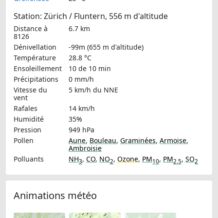
Station: Zürich / Fluntern, 556 m d'altitude
Distance à
6.7 km
8126
Dénivellation
-99m (655 m d'altitude)
Température
28.8 °C
Ensoleillement
10 de 10 min
Précipitations
0 mm/h
Vitesse du
5 km/h
du NNE
vent
Rafales
14 km/h
Humidité
35%
Pression
949 hPa
Pollen
Aune
,
Bouleau
,
Graminées
,
Armoise
,
Ambroisie
Polluants
NH
,
CO
,
NO
,
Ozone
,
PM
,
PM
,
SO
3
2
10
2.5
2
Animations météo