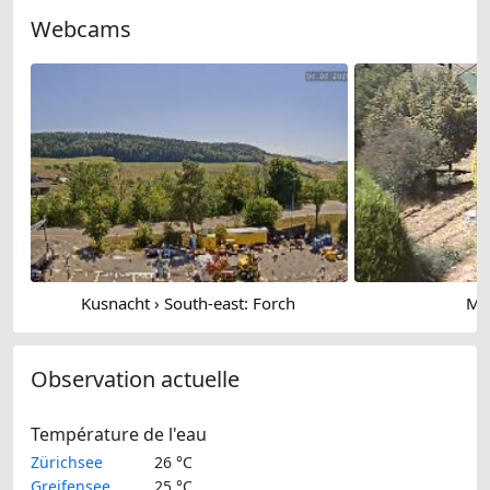
Webcams
Kusnacht › South-east: Forch
Ma
Observation actuelle
Température de l'eau
Zürichsee
26 °C
Greifensee
25 °C