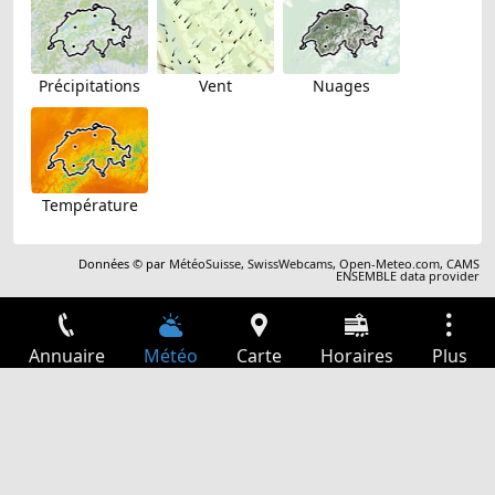
Précipitations
Vent
Nuages
Température
Données © par
MétéoSuisse
,
SwissWebcams
,
Open-Meteo.com
,
CAMS
ENSEMBLE data provider
Annuaire
Météo
Carte
Horaires
Plus
Connexion
Services