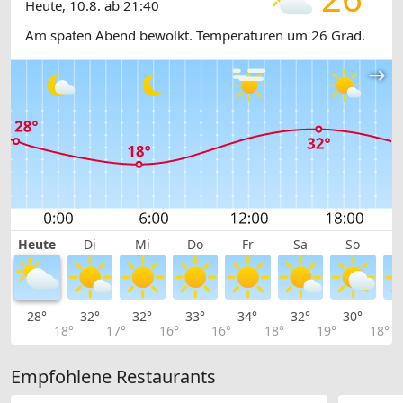
Heute, 10.8. ab 21:40
Am späten Abend bewölkt. Temperaturen um 26 Grad.
Heute
Di
Mi
Do
Fr
Sa
So
28°
32°
32°
33°
34°
32°
30°
2
18°
17°
16°
16°
18°
19°
18°
Empfohlene Restaurants