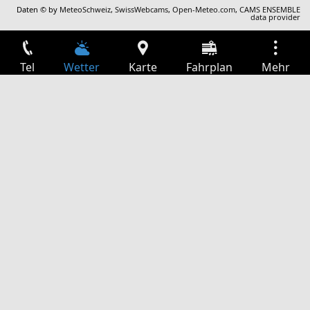
Daten © by
MeteoSchweiz
,
SwissWebcams
,
Open-Meteo.com
,
CAMS ENSEMBLE
data provider
Tel
Wetter
Karte
Fahrplan
Mehr
Anmelden
Dienste
Abfahrtstabelle
Freizeit
TV-Programm
Kinoprogramm
Websuche