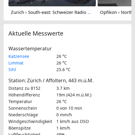
Zurich › South-east: Schweizer Radio und Fernsehen (Studio Zürich Leutschenbach) - Sonderabfall-Sammelstelle Hagenholz
Aktuelle Messwerte
Wassertemperatur
Katzensee
26 °C
Limmat
26 °C
Sihl
25.6 °C
Station: Zürich / Affoltern, 443 m.ü.M.
Distanz zu 8152
3.7 km
Höhendifferenz
19m (424 m.ü.M.)
Temperatur
26 °C
Sonnenschein
0 von 10 min
Niederschläge
0 mm/h
Windgeschwindigkeit
1 km/h
aus OSO
Böenspitze
1 km/h
Luftfeuchtigkeit
48%