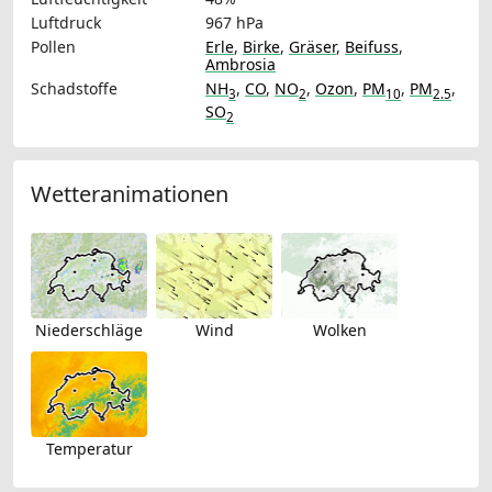
Luftdruck
967 hPa
Pollen
Erle
,
Birke
,
Gräser
,
Beifuss
,
Ambrosia
Schadstoffe
NH
,
CO
,
NO
,
Ozon
,
PM
,
PM
,
3
2
10
2.5
SO
2
Wetteranimationen
Niederschläge
Wind
Wolken
Temperatur