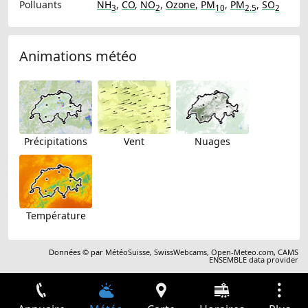
Polluants
NH
,
CO
,
NO
,
Ozone
,
PM
,
PM
,
SO
3
2
10
2.5
2
Animations météo
Précipitations
Vent
Nuages
Température
Données © par
MétéoSuisse
,
SwissWebcams
,
Open-Meteo.com
,
CAMS
ENSEMBLE data provider