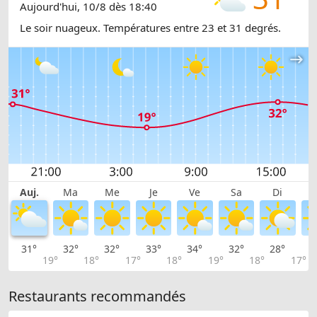
Aujourd'hui, 10/8 dès 18:40
Le soir nuageux. Températures entre 23 et 31 degrés.
Auj.
Ma
Me
Je
Ve
Sa
Di
31°
32°
32°
33°
34°
32°
28°
2
19°
18°
17°
18°
19°
18°
17°
Restaurants recommandés