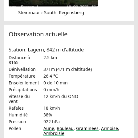
Steinmaur › South: Regensberg
Observation actuelle
Station: Lägern, 842 m d'altitude
Distance à
2.5 km
8165
Dénivellation
371m (471 m d'altitude)
Température
26.4 °C
Ensoleillement
0 de 10 min
Précipitations
0 mm/h
Vitesse du
12 km/h
du ONO
vent
Rafales
18 km/h
Humidité
38%
Pression
922 hPa
Pollen
Aune
,
Bouleau
,
Graminées
,
Armoise
,
Ambroisie