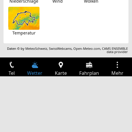
Niederschläge
Wind
Wolken
Temperatur
Daten © by
MeteoSchweiz
,
SwissWebcams
,
Open-Meteo.com
,
CAMS ENSEMBLE
data provider
Tel
Wetter
Karte
Fahrplan
Mehr
Anmelden
Dienste
Abfahrtstabelle
Freizeit