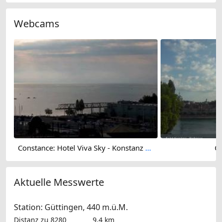
Webcams
Constance: Hotel Viva Sky - Konstanz Port
C
Aktuelle Messwerte
Station: Güttingen, 440 m.ü.M.
Distanz zu 8280
9.4 km