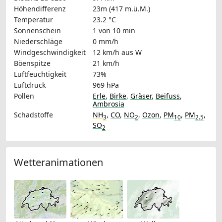
Höhendifferenz
23m (417 m.ü.M.)
Temperatur
23.2 °C
Sonnenschein
1 von 10 min
Niederschläge
0 mm/h
Windgeschwindigkeit
12 km/h
aus W
Böenspitze
21 km/h
Luftfeuchtigkeit
73%
Luftdruck
969 hPa
Pollen
Erle
,
Birke
,
Gräser
,
Beifuss
,
Ambrosia
Schadstoffe
NH
,
CO
,
NO
,
Ozon
,
PM
,
PM
,
3
2
10
2.5
SO
2
Wetteranimationen