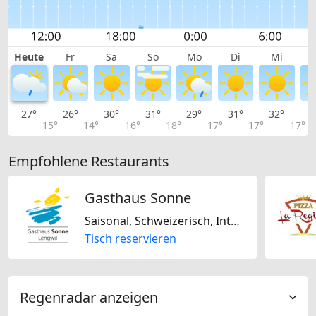
Heute
Fr
Sa
So
Mo
Di
Mi
27°
26°
30°
31°
29°
31°
32°
3
15°
14°
16°
18°
17°
17°
17°
Empfohlene Restaurants
Gasthaus Sonne
Saisonal, Schweizerisch, International, Regional, Laktosefrei, Glutenfrei
Tisch reservieren
Regenradar anzeigen