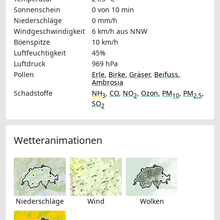
Sonnenschein
0 von 10 min
Niederschläge
0 mm/h
Windgeschwindigkeit
6 km/h
aus NNW
Böenspitze
10 km/h
Luftfeuchtigkeit
45%
Luftdruck
969 hPa
Pollen
Erle
,
Birke
,
Gräser
,
Beifuss
,
Ambrosia
Schadstoffe
NH
,
CO
,
NO
,
Ozon
,
PM
,
PM
,
3
2
10
2.5
SO
2
Wetteranimationen
Niederschläge
Wind
Wolken