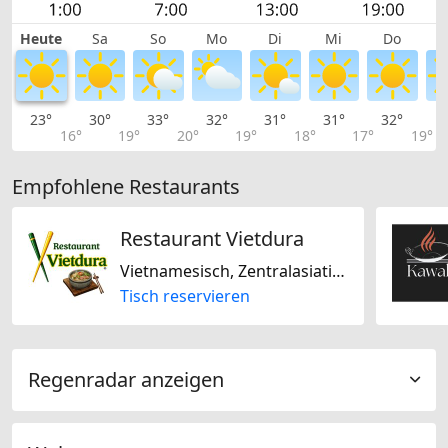
Heute
Sa
So
Mo
Di
Mi
Do
23°
30°
33°
32°
31°
31°
32°
3
16°
19°
20°
19°
18°
17°
19°
Empfohlene Restaurants
Restaurant Vietdura
Vietnamesisch, Zentralasiatisch, Glutenfrei, Laktosefrei
Tisch reservieren
Regenradar anzeigen