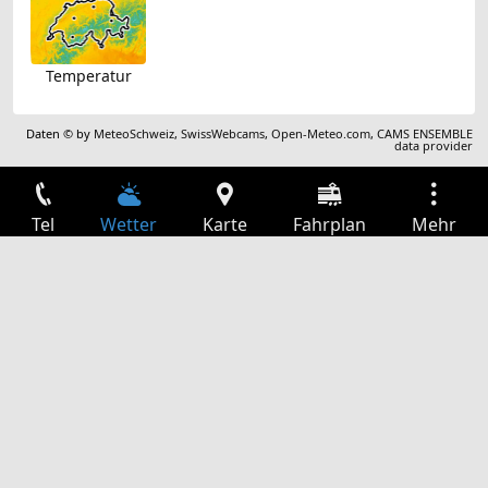
Temperatur
Daten © by
MeteoSchweiz
,
SwissWebcams
,
Open-Meteo.com
,
CAMS ENSEMBLE
data provider
Tel
Wetter
Karte
Fahrplan
Mehr
Anmelden
Dienste
Abfahrtstabelle
Freizeit
TV-Programm