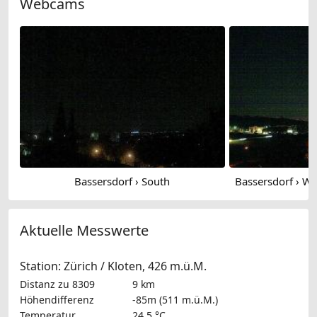
Webcams
Bassersdorf › South
Aktuelle Messwerte
Station: Zürich / Kloten, 426 m.ü.M.
Distanz zu 8309
9 km
Höhendifferenz
-85m (511 m.ü.M.)
Temperatur
24.5 °C