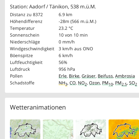
Station: Aadorf / Tänikon, 538 m.ü.M.
Distanz zu 8372
6.9 km
Höhendifferenz
-28m (566 m.ü.M.)
Temperatur
23.2 °C
Sonnenschein
10 von 10 min
Niederschläge
0 mm/h
Windgeschwindigkeit
3 km/h
aus ONO
Böenspitze
6 km/h
Luftfeuchtigkeit
56%
Luftdruck
956 hPa
Pollen
Erle
,
Birke
,
Gräser
,
Beifuss
,
Ambrosia
Schadstoffe
NH
,
CO
,
NO
,
Ozon
,
PM
,
PM
,
SO
3
2
10
2.5
2
Wetteranimationen