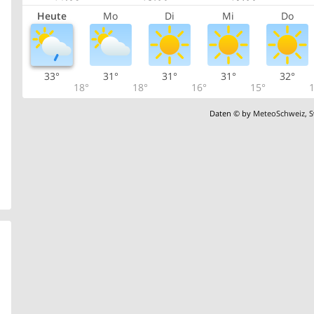
Heute
Mo
Di
Mi
Do
33°
31°
31°
31°
32°
18°
18°
16°
15°
1
Daten © by
MeteoSchweiz
,
S