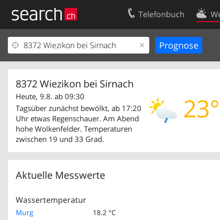
Telefonbuch
We
Ihr Eintrag
Kontakt
Kundencenter Geschäftskunden
Nutzungsbed
Impressum
Datenschutze
8372 Wiezikon bei Sirnach
Heute, 9.8. ab 09:30
23°
Tagsüber zunächst bewölkt, ab 17:20
Uhr etwas Regenschauer. Am Abend
hohe Wolkenfelder. Temperaturen
zwischen 19 und 33 Grad.
Aktuelle Messwerte
Wassertemperatur
Murg
18.2 °C