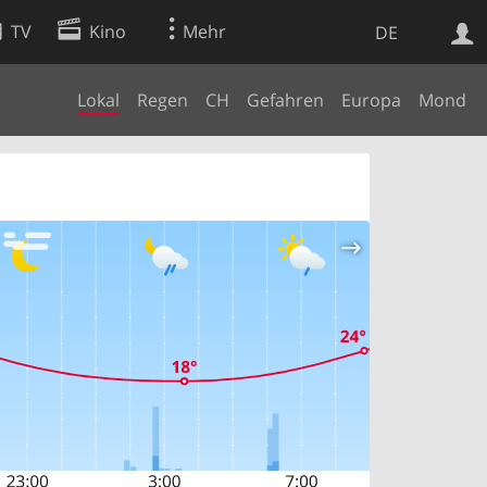
TV
Kino
Mehr
DE
Lokal
Regen
CH
Gefahren
Europa
Mond
Websuche
Apps