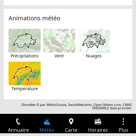
Animations météo
Précipitations
Vent
Nuages
Température
Données © par
MétéoSuisse
,
SwissWebcams
,
Open-Meteo.com
,
CAMS
ENSEMBLE data provider
Annuaire
Météo
Carte
Horaires
Plus