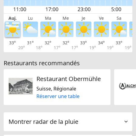
Auj.
Lu
Ma
Me
Je
Ve
Sa
33°
31°
32°
32°
33°
34°
33°
3
20°
18°
17°
17°
19°
19°
19°
Restaurants recommandés
Restaurant Obermühle
Suisse, Régionale
Réserver une table
Montrer radar de la pluie