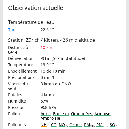
Observation actuelle
Température de l'eau
Thur
22.6 °C
Station: Zürich / Kloten, 426 m d'altitude
Distance à
10 km
8414
Dénivellation
-91m (517 m d'altitude)
Température
19.9 °C
Ensoleillement
10 de 10 min
Précipitations
0 mm/h
Vitesse du
3 km/h
du ONO
vent
Rafales
4 km/h
Humidité
67%
Pression
968 hPa
Pollen
Aune
,
Bouleau
,
Graminées
,
Armoise
,
Ambroisie
Polluants
NH
,
CO
,
NO
,
Ozone
,
PM
,
PM
,
SO
3
2
10
2.5
2