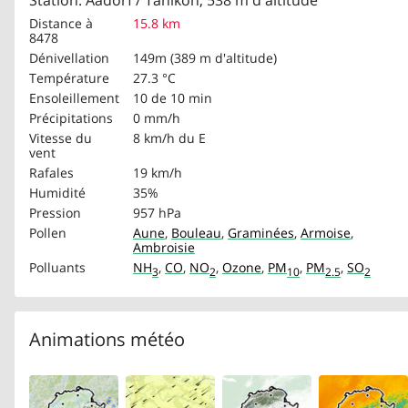
Station: Aadorf / Tänikon, 538 m d'altitude
Distance à
15.8 km
8478
Dénivellation
149m (389 m d'altitude)
Température
27.3 °C
Ensoleillement
10 de 10 min
Précipitations
0 mm/h
Vitesse du
8 km/h
du E
vent
Rafales
19 km/h
Humidité
35%
Pression
957 hPa
Pollen
Aune
,
Bouleau
,
Graminées
,
Armoise
,
Ambroisie
Polluants
NH
,
CO
,
NO
,
Ozone
,
PM
,
PM
,
SO
3
2
10
2.5
2
Animations météo