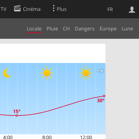
 TV
Cinéma
Plus
FR
Locale
Pluie
CH
Dangers
Europe
Lune
es
Web
Apps