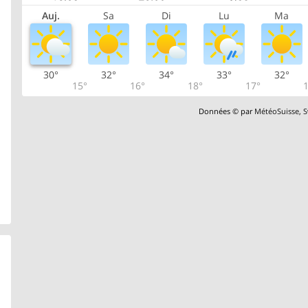
Auj.
Sa
Di
Lu
Ma
30°
32°
34°
33°
32°
15°
16°
18°
17°
1
Données © par
MétéoSuisse
,
S