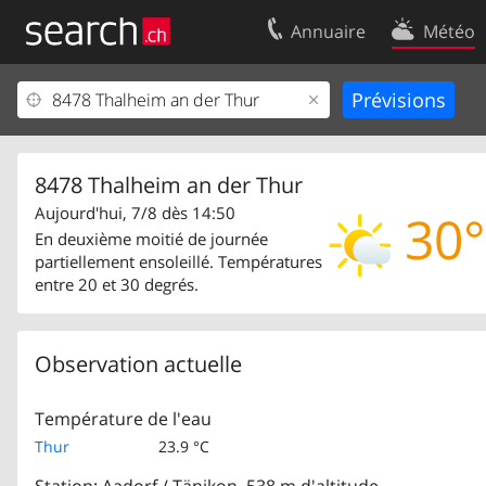
Annuaire
Météo
Votre inscription
Contact
Centre clients
Conditions d’
Mentions Légales
Protection 
8478 Thalheim an der Thur
Aujourd'hui, 7/8 dès 14:50
30°
En deuxième moitié de journée
partiellement ensoleillé. Températures
entre 20 et 30 degrés.
Observation actuelle
Température de l'eau
Thur
23.9 °C