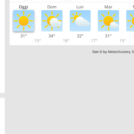
Oggi
Dom
Lun
Mar
31°
34°
32°
31°
15°
18°
17°
15°
Dati © by
MeteoSvizzera
,
S