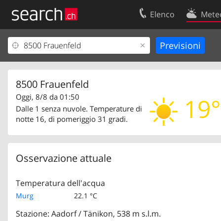
Elenco
Mete
Il vostro profolio
Contatti
Area clienti
Condizioni d’u
Informazioni Legali
Protezione dei
8500 Frauenfeld
Oggi, 8/8 da 01:50
19°
Dalle 1 senza nuvole. Temperature di
notte 16, di pomeriggio 31 gradi.
Osservazione attuale
Temperatura dell'acqua
Murg
22.1 °C
Stazione: Aadorf / Tänikon, 538 m s.l.m.