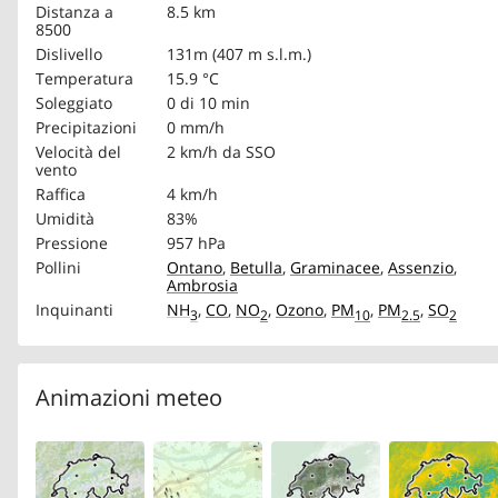
Distanza a
8.5 km
8500
Dislivello
131m (407 m s.l.m.)
Temperatura
15.9 °C
Soleggiato
0 di 10 min
Precipitazioni
0 mm/h
Velocità del
2 km/h
da SSO
vento
Raffica
4 km/h
Umidità
83%
Pressione
957 hPa
Pollini
Ontano
,
Betulla
,
Graminacee
,
Assenzio
,
Ambrosia
Inquinanti
NH
,
CO
,
NO
,
Ozono
,
PM
,
PM
,
SO
3
2
10
2.5
2
Animazioni meteo