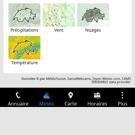
Précipitations
Vent
Nuages
Température
Données © par
MétéoSuisse
,
SwissWebcams
,
Open-Meteo.com
,
CAMS
ENSEMBLE data provider
Annuaire
Météo
Carte
Horaires
Plus
Connexion
Services