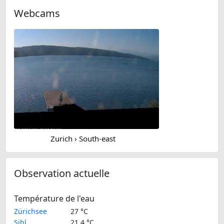
Webcams
Zurich › South-east
Observation actuelle
Température de l'eau
Zürichsee
27 °C
Sihl
21.4 °C