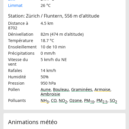
Limmat
26 °C
Station: Zürich / Fluntern, 556 m d'altitude
Distance à
4.5 km
8702
Dénivellation
82m (474 m d'altitude)
Température
18.7 °C
Ensoleillement
10 de 10 min
Précipitations
0 mm/h
Vitesse du
5 km/h
du NE
vent
Rafales
14 km/h
Humidité
50%
Pression
950 hPa
Pollen
Aune
,
Bouleau
,
Graminées
,
Armoise
,
Ambroisie
Polluants
NH
,
CO
,
NO
,
Ozone
,
PM
,
PM
,
SO
3
2
10
2.5
2
Animations météo