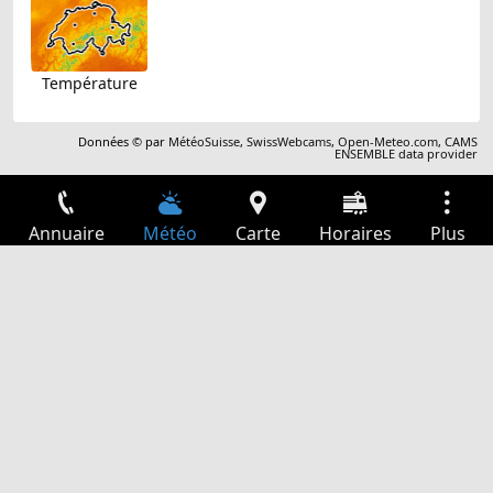
Température
Données © par
MétéoSuisse
,
SwissWebcams
,
Open-Meteo.com
,
CAMS
ENSEMBLE data provider
Annuaire
Météo
Carte
Horaires
Plus
Connexion
Services
Départs
Loisir
Guide TV