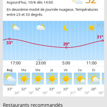
Aujourd'hui, 10/8 dès 14:00
En deuxième moitié de journée nuageux. Températures
entre 23 et 33 degrés.
Auj.
Ma
Me
Je
Ve
Sa
Di
33°
32°
32°
33°
33°
32°
28°
2
20°
19°
18°
19°
21°
19°
18°
Restaurants recommandés