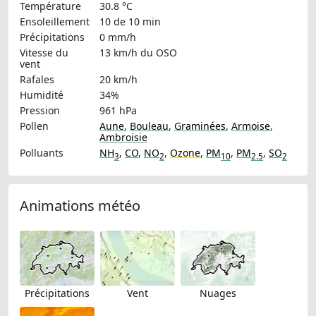
Température
30.8 °C
Ensoleillement
10 de 10 min
Précipitations
0 mm/h
Vitesse du
13 km/h
du OSO
vent
Rafales
20 km/h
Humidité
34%
Pression
961 hPa
Pollen
Aune
,
Bouleau
,
Graminées
,
Armoise
,
Ambroisie
Polluants
NH
,
CO
,
NO
,
Ozone
,
PM
,
PM
,
SO
3
2
10
2.5
2
Animations météo
Précipitations
Vent
Nuages