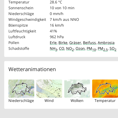
Temperatur
28.6 °C
Sonnenschein
10 von 10 min
Niederschläge
0 mm/h
Windgeschwindigkeit
7 km/h
aus NNO
Böenspitze
16 km/h
Luftfeuchtigkeit
41%
Luftdruck
962 hPa
Pollen
Erle
,
Birke
,
Gräser
,
Beifuss
,
Ambrosia
Schadstoffe
NH
,
CO
,
NO
,
Ozon
,
PM
,
PM
,
SO
3
2
10
2.5
2
Wetteranimationen
Niederschläge
Wind
Wolken
Temperatur