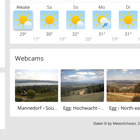
Heute
Sa
So
Mo
Di
29°
30°
32°
31°
31°
17°
19°
20°
19°
1
Webcams
Mannedorf › South-west
Egg: Hochwacht - Pfannenstiel
Daten © by
MeteoSchweiz
,
S