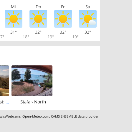
Mi
Do
Fr
Sa
31°
32°
32°
32°
7°
18°
19°
19°
Egg › North-east: Hochwacht - Greifensee
Stafa › North
wissWebcams
,
Open-Meteo.com
,
CAMS ENSEMBLE data provider