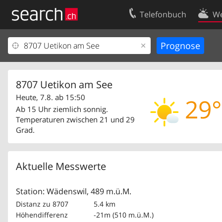
Telefonbuch
We
Ihr Eintrag
Kontakt
Kundencenter Geschäftskunden
Nutzungsbed
Impressum
Datenschutze
8707 Uetikon am See
Heute, 7.8. ab 15:50
29°
Ab 15 Uhr ziemlich sonnig.
Temperaturen zwischen 21 und 29
Grad.
Aktuelle Messwerte
Station: Wädenswil, 489 m.ü.M.
Distanz zu 8707
5.4 km
Höhendifferenz
-21m (510 m.ü.M.)