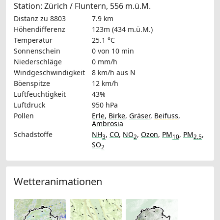
Station: Zürich / Fluntern, 556 m.ü.M.
Distanz zu 8803
7.9 km
Höhendifferenz
123m (434 m.ü.M.)
Temperatur
25.1 °C
Sonnenschein
0 von 10 min
Niederschläge
0 mm/h
Windgeschwindigkeit
8 km/h
aus N
Böenspitze
12 km/h
Luftfeuchtigkeit
43%
Luftdruck
950 hPa
Pollen
Erle
,
Birke
,
Gräser
,
Beifuss
,
Ambrosia
Schadstoffe
NH
,
CO
,
NO
,
Ozon
,
PM
,
PM
,
3
2
10
2.5
SO
2
Wetteranimationen