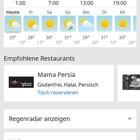
Heute
Fr
Sa
So
Mo
Di
Mi
25°
28°
30°
31°
29°
31°
33°
3
19°
17°
19°
19°
20°
19°
20°
Empfohlene Restaurants
Mama Persia
Glutenfrei, Halal, Persisch
Tisch reservieren
Regenradar anzeigen