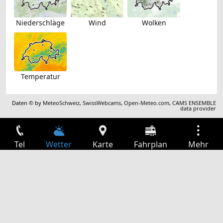
Niederschläge
Wind
Wolken
Temperatur
Daten © by
MeteoSchweiz
,
SwissWebcams
,
Open-Meteo.com
,
CAMS ENSEMBLE
data provider
Tel
Wetter
Karte
Fahrplan
Mehr
Anmelden
Dienste
Abfahrtstabelle