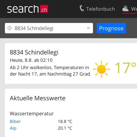
Telefonbuch
We
Ihr Eintrag
Kontakt
Kundencenter Geschäftskunden
Nutzungsbed
Impressum
Datenschutze
8834 Schindellegi
Heute, 8.8. ab 02:10
17°
Ab 2 Uhr wolkenlos. Temperaturen in
der Nacht 17, am Nachmittag 27 Grad.
Aktuelle Messwerte
Wassertemperatur
Biber
18.8 °C
Alp
20.1 °C