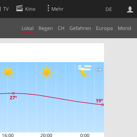
TV
Kino
Mehr
DE
Lokal
Regen
CH
Gefahren
Europa
Mond
Websuche
Apps