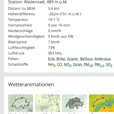
Station: Wädenswil, 489 m.ü.M.
Distanz zu 8834
5.6 km
Höhendifferenz
-262m (751 m.ü.M.)
Temperatur
19.7 °C
Sonnenschein
0 von 10 min
Niederschläge
0 mm/h
Windgeschwindigkeit
5 km/h
aus SW
Böenspitze
7 km/h
Luftfeuchtigkeit
73%
Luftdruck
963 hPa
Pollen
Erle
,
Birke
,
Gräser
,
Beifuss
,
Ambrosia
Schadstoffe
NH
,
CO
,
NO
,
Ozon
,
PM
,
PM
,
SO
3
2
10
2.5
2
Wetteranimationen