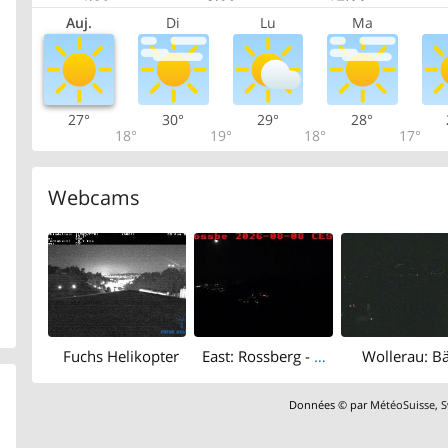
Auj.
Di
Lu
Ma
27°
30°
29°
28°
18°
19°
18°
17°
Webcams
Fuchs Helikopter
East: Rossberg - Ufnau
Wollerau: B
Données © par
MétéoSuisse
,
S