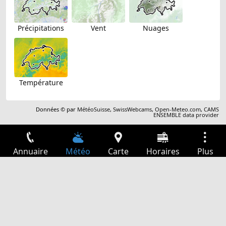
Précipitations
Vent
Nuages
Température
Données © par
MétéoSuisse
,
SwissWebcams
,
Open-Meteo.com
,
CAMS
ENSEMBLE data provider
Annuaire
Météo
Carte
Horaires
Plus
Connexion
Services
Départs