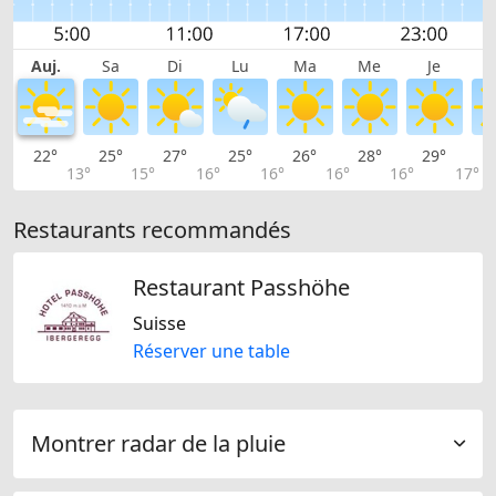
Auj.
Sa
Di
Lu
Ma
Me
Je
22°
25°
27°
25°
26°
28°
29°
2
13°
15°
16°
16°
16°
16°
17°
Restaurants recommandés
Restaurant Passhöhe
Suisse
Réserver une table
Montrer radar de la pluie