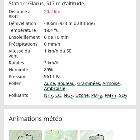
Station: Glarus, 517 m d'altitude
Distance à
20.2 km
8842
Dénivellation
-406m (923 m d'altitude)
Température
18.4 °C
Ensoleillement
0 de 10 min
Précipitations
0 mm/h
Vitesse du
1 km/h
du SE
vent
Rafales
3 km/h
Humidité
89%
Pression
961 hPa
Pollen
Aune
,
Bouleau
,
Graminées
,
Armoise
,
Ambroisie
Polluants
NH
,
CO
,
NO
,
Ozone
,
PM
,
PM
,
SO
3
2
10
2.5
2
Animations météo