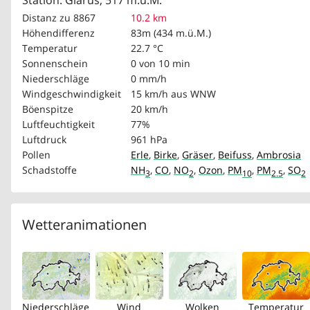
Station: Glarus, 517 m.ü.M.
Distanz zu 8867
10.2 km
Höhendifferenz
83m (434 m.ü.M.)
Temperatur
22.7 °C
Sonnenschein
0 von 10 min
Niederschläge
0 mm/h
Windgeschwindigkeit
15 km/h
aus WNW
Böenspitze
20 km/h
Luftfeuchtigkeit
77%
Luftdruck
961 hPa
Pollen
Erle
,
Birke
,
Gräser
,
Beifuss
,
Ambrosia
Schadstoffe
NH
,
CO
,
NO
,
Ozon
,
PM
,
PM
,
SO
3
2
10
2.5
2
Wetteranimationen
Niederschläge
Wind
Wolken
Temperatur