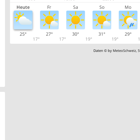
Heute
Fr
Sa
So
Mo
25°
27°
30°
31°
29°
17°
17°
19°
19°
1
Daten © by
MeteoSchweiz
,
S