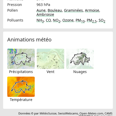
Pression
963 hPa
Pollen
Aune
,
Bouleau
,
Graminées
,
Armoise
,
Ambroisie
Polluants
NH
,
CO
,
NO
,
Ozone
,
PM
,
PM
,
SO
3
2
10
2.5
2
Animations météo
Précipitations
Vent
Nuages
Température
Données © par
MétéoSuisse
,
SwissWebcams
,
Open-Meteo.com
,
CAMS