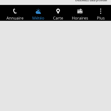
ENSEMBLE data provider
Annuaire
Météo
Carte
Horaires
Plus
Connexion
Services
Départs
Loisir
Guide TV
Cinéma
Recherche Web
App