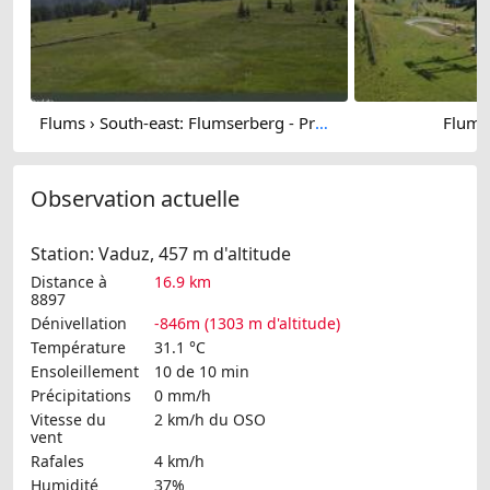
Flums › South-east: Flumserberg - Prodalp
Flums
Observation actuelle
Station: Vaduz, 457 m d'altitude
Distance à
16.9 km
8897
Dénivellation
-846m (1303 m d'altitude)
Température
31.1 °C
Ensoleillement
10 de 10 min
Précipitations
0 mm/h
Vitesse du
2 km/h
du OSO
vent
Rafales
4 km/h
Humidité
37%