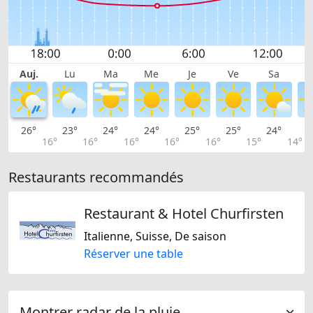
Auj.
Lu
Ma
Me
Je
Ve
Sa
26°
23°
24°
24°
25°
25°
24°
2
16°
16°
16°
16°
16°
15°
14°
Restaurants recommandés
Restaurant & Hotel Churfirsten
Italienne, Suisse, De saison
Réserver une table
Montrer radar de la pluie