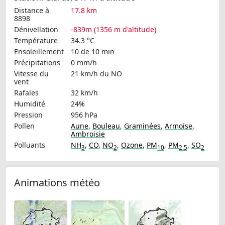
Distance à
17.8 km
8898
Dénivellation
-839m (1356 m d'altitude)
Température
34.3 °C
Ensoleillement
10 de 10 min
Précipitations
0 mm/h
Vitesse du
21 km/h
du NO
vent
Rafales
32 km/h
Humidité
24%
Pression
956 hPa
Pollen
Aune
,
Bouleau
,
Graminées
,
Armoise
,
Ambroisie
Polluants
NH
,
CO
,
NO
,
Ozone
,
PM
,
PM
,
SO
3
2
10
2.5
2
Animations météo