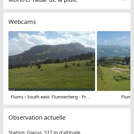
Webcams
Flums › South-east: Flumserberg - Prodalp
Flums
Observation actuelle
Station: Glarus, 517 m d'altitude