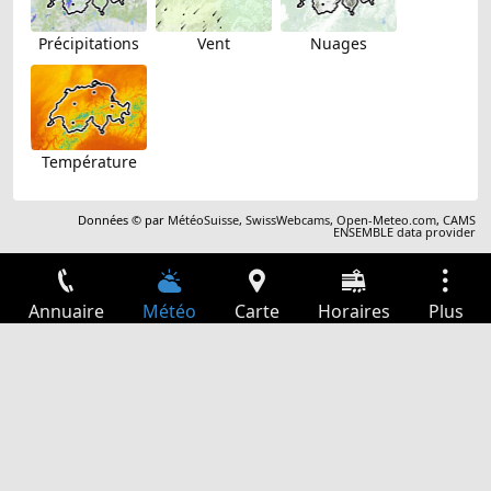
Précipitations
Vent
Nuages
Température
Données © par
MétéoSuisse
,
SwissWebcams
,
Open-Meteo.com
,
CAMS
ENSEMBLE data provider
Annuaire
Météo
Carte
Horaires
Plus
Connexion
Services
Départs