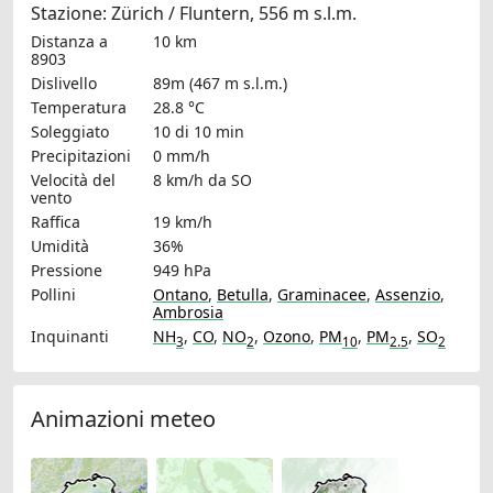
Stazione: Zürich / Fluntern, 556 m s.l.m.
Distanza a
10 km
8903
Dislivello
89m (467 m s.l.m.)
Temperatura
28.8 °C
Soleggiato
10 di 10 min
Precipitazioni
0 mm/h
Velocità del
8 km/h
da SO
vento
Raffica
19 km/h
Umidità
36%
Pressione
949 hPa
Pollini
Ontano
,
Betulla
,
Graminacee
,
Assenzio
,
Ambrosia
Inquinanti
NH
,
CO
,
NO
,
Ozono
,
PM
,
PM
,
SO
3
2
10
2.5
2
Animazioni meteo