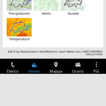
Precipitazioni
Vento
Nuvole
Temperatura
Dati © by
MeteoSvizzera
,
SwissWebcams
,
Open-Meteo.com
,
CAMS ENSEMBLE
data provider
Elenco
Meteo
Mappa
Orario
Più
Accesso
Servizi
Tabella partenze