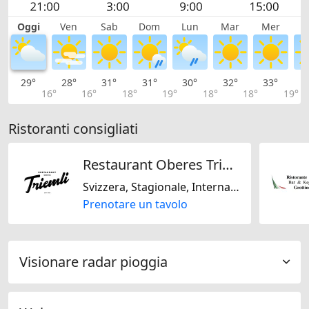
Oggi
Ven
Sab
Dom
Lun
Mar
Mer
G
29°
28°
31°
31°
30°
32°
33°
3
16°
16°
18°
19°
18°
18°
19°
Ristoranti consigliati
Restaurant Oberes Triemli
Svizzera, Stagionale, Internazionale, Regionale
Prenotare un tavolo
Visionare radar pioggia