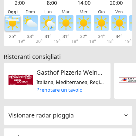
Oggi
Dom
Lun
Mar
Mer
Gio
Ven
S
25°
33°
31°
31°
32°
34°
34°
3
19°
20°
19°
18°
18°
18°
19°
Ristoranti consigliati
Gasthof Pizzeria Weingarten
Italiana, Mediterranea, Regionale, Svizzera, Stagionale, Senza lattosio, Senza glutine
Prenotare un tavolo
Visionare radar pioggia