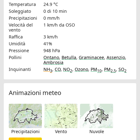
Temperatura
24.9 °C
Soleggiato
0 di 10 min
Precipitazioni
0 mm/h
Velocità del
1 km/h
da OSO
vento
Raffica
3 km/h
Umidità
41%
Pressione
948 hPa
Pollini
Ontano
,
Betulla
,
Graminacee
,
Assenzio
,
Ambrosia
Inquinanti
NH
,
CO
,
NO
,
Ozono
,
PM
,
PM
,
SO
3
2
10
2.5
2
Animazioni meteo
Precipitazioni
Vento
Nuvole