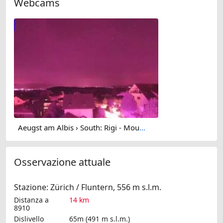
Webcams
Aeugst am Albis › South: Rigi - Mount Pilatus
Osservazione attuale
Stazione: Zürich / Fluntern, 556 m s.l.m.
Distanza a
14 km
8910
Dislivello
65m (491 m s.l.m.)