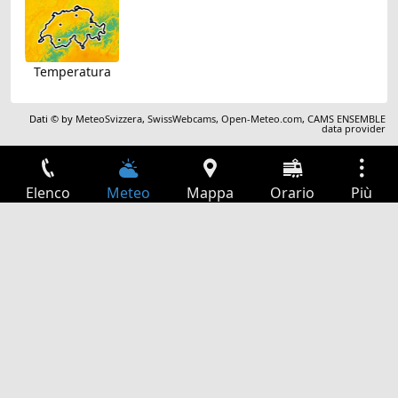
Temperatura
Dati © by
MeteoSvizzera
,
SwissWebcams
,
Open-Meteo.com
,
CAMS ENSEMBLE
data provider
Elenco
Meteo
Mappa
Orario
Più
Accesso
Servizi
Tabella partenze
Tempo libero