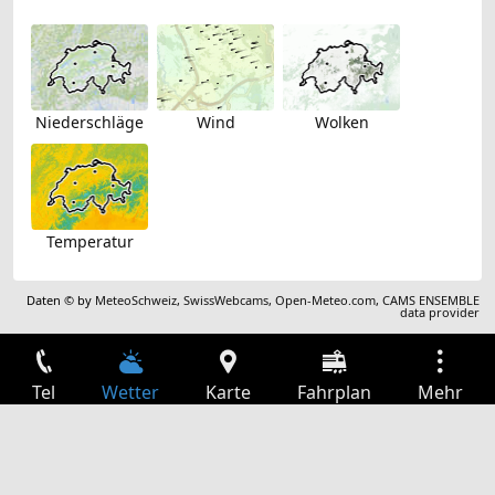
Niederschläge
Wind
Wolken
Temperatur
Daten © by
MeteoSchweiz
,
SwissWebcams
,
Open-Meteo.com
,
CAMS ENSEMBLE
data provider
Tel
Wetter
Karte
Fahrplan
Mehr
Anmelden