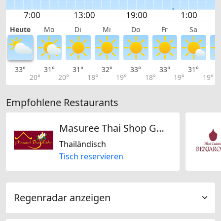
Heute
Mo
Di
Mi
Do
Fr
Sa
33°
31°
31°
32°
33°
33°
31°
2
20°
20°
18°
19°
18°
19°
19°
Empfohlene Restaurants
Masuree Thai Shop GmbH
Thailändisch
Tisch reservieren
Regenradar anzeigen