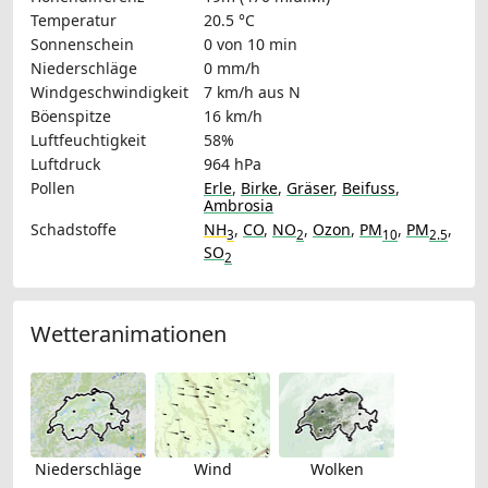
Temperatur
20.5 °C
Sonnenschein
0 von 10 min
Niederschläge
0 mm/h
Windgeschwindigkeit
7 km/h
aus N
Böenspitze
16 km/h
Luftfeuchtigkeit
58%
Luftdruck
964 hPa
Pollen
Erle
,
Birke
,
Gräser
,
Beifuss
,
Ambrosia
Schadstoffe
NH
,
CO
,
NO
,
Ozon
,
PM
,
PM
,
3
2
10
2.5
SO
2
Wetteranimationen
Niederschläge
Wind
Wolken