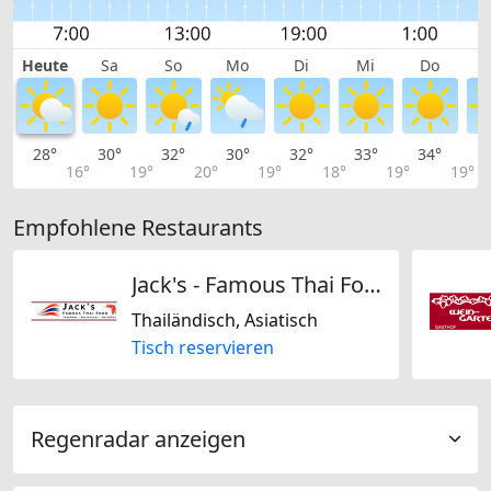
Heute
Sa
So
Mo
Di
Mi
Do
28°
30°
32°
30°
32°
33°
34°
3
16°
19°
20°
19°
18°
19°
19°
Empfohlene Restaurants
Jack's - Famous Thai Food
Thailändisch, Asiatisch
Tisch reservieren
Regenradar anzeigen