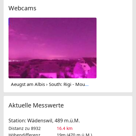
Webcams
Aeugst am Albis › South: Rigi - Mount Pilatus
Aktuelle Messwerte
Station: Wädenswil, 489 m.ü.M.
Distanz zu 8932
16.4 km
Höhendifferenz
19m (470 m.ü.M.)