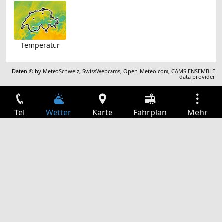
Temperatur
Daten © by
MeteoSchweiz
,
SwissWebcams
,
Open-Meteo.com
,
CAMS ENSEMBLE
data provider
Tel
Wetter
Karte
Fahrplan
Mehr
Anmelden
Dienste
Abfahrtstabelle
Freizeit