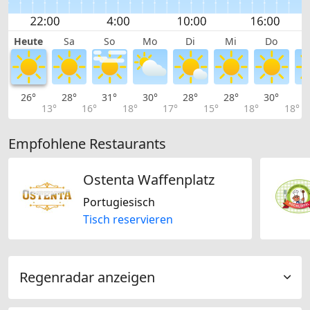
Heute
Sa
So
Mo
Di
Mi
Do
26°
28°
31°
30°
28°
28°
30°
3
13°
16°
18°
17°
15°
18°
18°
Empfohlene Restaurants
Ostenta Waffenplatz
Portugiesisch
Tisch reservieren
Regenradar anzeigen