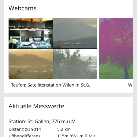
Webcams
Teufen: Satellitenstation Wilen in St.Gallen (Schweiz)
Wes
Aktuelle Messwerte
Station: St. Gallen, 776 m.ü.M.
Distanz zu 9014
5.2 km
Höhendifferenz
115m (661 m.ü.M.)