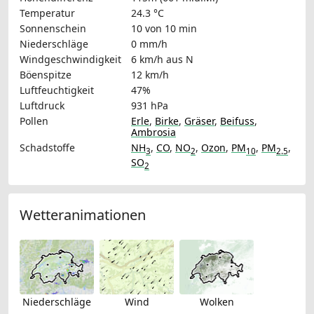
Temperatur
24.3 °C
Sonnenschein
10 von 10 min
Niederschläge
0 mm/h
Windgeschwindigkeit
6 km/h
aus N
Böenspitze
12 km/h
Luftfeuchtigkeit
47%
Luftdruck
931 hPa
Pollen
Erle
,
Birke
,
Gräser
,
Beifuss
,
Ambrosia
Schadstoffe
NH
,
CO
,
NO
,
Ozon
,
PM
,
PM
,
3
2
10
2.5
SO
2
Wetteranimationen
Niederschläge
Wind
Wolken