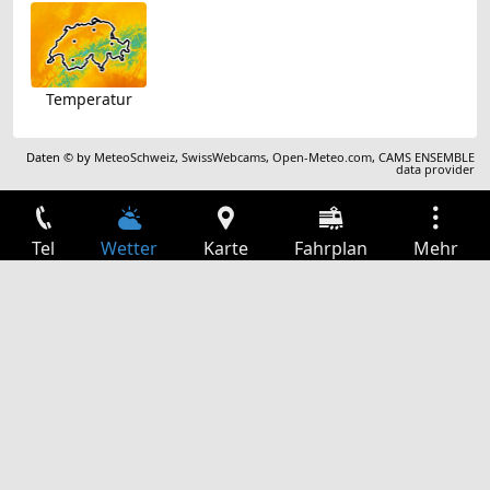
Temperatur
Daten © by
MeteoSchweiz
,
SwissWebcams
,
Open-Meteo.com
,
CAMS ENSEMBLE
data provider
Tel
Wetter
Karte
Fahrplan
Mehr
Anmelden
Dienste
Abfahrtstabelle
Freizeit