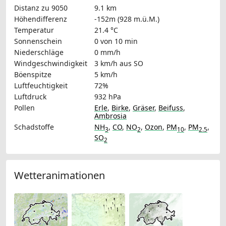
Distanz zu 9050
9.1 km
Höhendifferenz
-152m (928 m.ü.M.)
Temperatur
21.4 °C
Sonnenschein
0 von 10 min
Niederschläge
0 mm/h
Windgeschwindigkeit
3 km/h
aus SO
Böenspitze
5 km/h
Luftfeuchtigkeit
72%
Luftdruck
932 hPa
Pollen
Erle
,
Birke
,
Gräser
,
Beifuss
,
Ambrosia
Schadstoffe
NH
,
CO
,
NO
,
Ozon
,
PM
,
PM
,
3
2
10
2.5
SO
2
Wetteranimationen