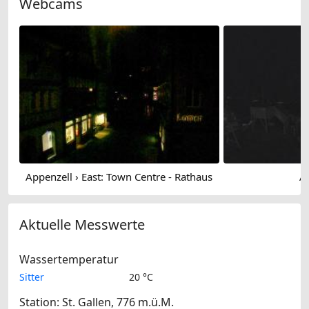
Webcams
Appenzell › East: Town Centre - Rathaus
A
Aktuelle Messwerte
Wassertemperatur
Sitter
20 °C
Station: St. Gallen, 776 m.ü.M.