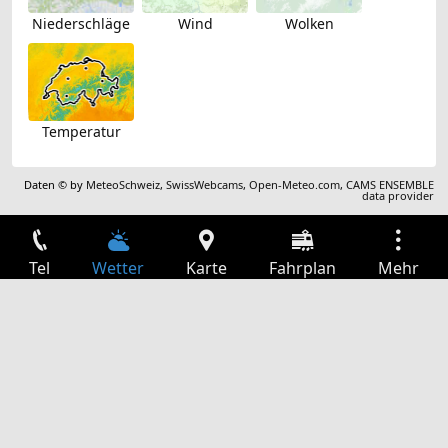
Niederschläge
Wind
Wolken
Temperatur
Daten © by
MeteoSchweiz
,
SwissWebcams
,
Open-Meteo.com
,
CAMS ENSEMBLE
data provider
Tel
Wetter
Karte
Fahrplan
Mehr
Anmelden
Dienste
Abfahrtstabelle