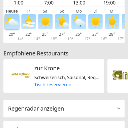
Heute
Fr
Sa
So
Mo
Di
Mi
20°
22°
25°
27°
25°
27°
28°
2
14°
14°
18°
19°
17°
16°
17°
Empfohlene Restaurants
zur Krone
Schweizerisch, Saisonal, Regional
Tisch reservieren
Regenradar anzeigen