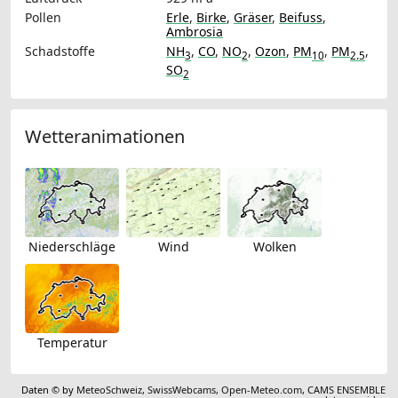
Pollen
Erle
,
Birke
,
Gräser
,
Beifuss
,
Ambrosia
Schadstoffe
NH
,
CO
,
NO
,
Ozon
,
PM
,
PM
,
3
2
10
2.5
SO
2
Wetteranimationen
Niederschläge
Wind
Wolken
Temperatur
Daten © by
MeteoSchweiz
,
SwissWebcams
,
Open-Meteo.com
,
CAMS ENSEMBLE