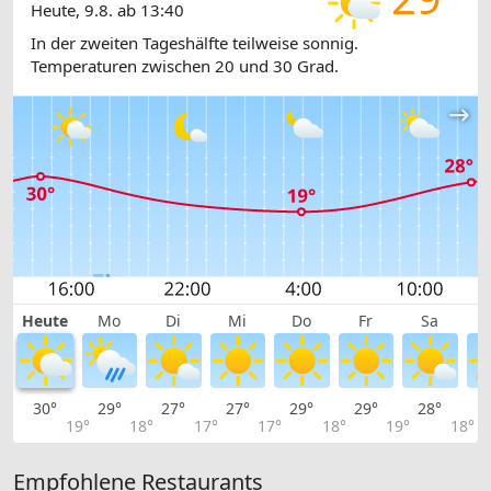
Heute, 9.8. ab 13:40
In der zweiten Tageshälfte teilweise sonnig.
Temperaturen zwischen 20 und 30 Grad.
Heute
Mo
Di
Mi
Do
Fr
Sa
30°
29°
27°
27°
29°
29°
28°
2
19°
18°
17°
17°
18°
19°
18°
Empfohlene Restaurants