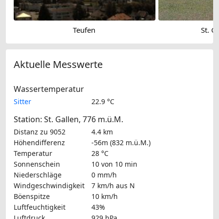
Teufen
St. G
Aktuelle Messwerte
Wassertemperatur
Sitter
22.9 °C
Station: St. Gallen, 776 m.ü.M.
Distanz zu 9052
4.4 km
Höhendifferenz
-56m (832 m.ü.M.)
Temperatur
28 °C
Sonnenschein
10 von 10 min
Niederschläge
0 mm/h
Windgeschwindigkeit
7 km/h
aus N
Böenspitze
10 km/h
Luftfeuchtigkeit
43%
Luftdruck
929 hPa