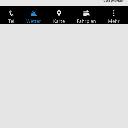
data provider
Tel
Wetter
Karte
Fahrplan
Mehr
Anmelden
Dienste
Abfahrtstabelle
Freizeit
TV-Programm
Kinoprogramm
Websuche
App