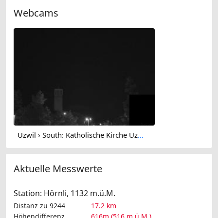
Webcams
Uzwil › South: Katholische Kirche Uzwil und Umgebung - Kath. Pfarramt Niederuzwil
Aktuelle Messwerte
Station: Hörnli, 1132 m.ü.M.
Distanz zu 9244
17.2 km
Höhendifferenz
616m (516 m.ü.M.)