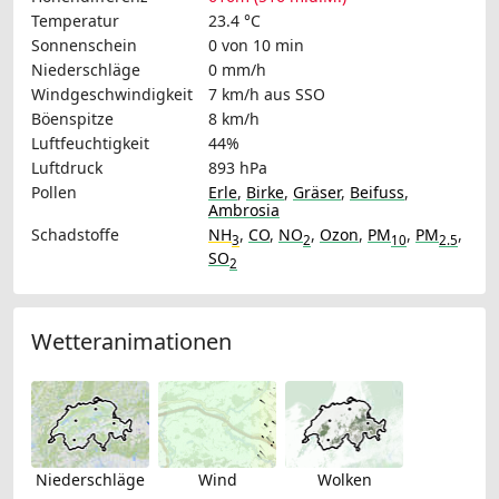
Temperatur
23.4 °C
Sonnenschein
0 von 10 min
Niederschläge
0 mm/h
Windgeschwindigkeit
7 km/h
aus SSO
Böenspitze
8 km/h
Luftfeuchtigkeit
44%
Luftdruck
893 hPa
Pollen
Erle
,
Birke
,
Gräser
,
Beifuss
,
Ambrosia
Schadstoffe
NH
,
CO
,
NO
,
Ozon
,
PM
,
PM
,
3
2
10
2.5
SO
2
Wetteranimationen
Niederschläge
Wind
Wolken