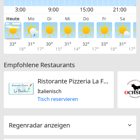
Heute
Mo
Di
Mi
Do
Fr
Sa
33°
31°
30°
31°
32°
33°
31°
2
18°
17°
15°
14°
17°
18°
17°
Empfohlene Restaurants
Ristorante Pizzeria La Favola zur Luxenburg
Italienisch
Tisch reservieren
Regenradar anzeigen