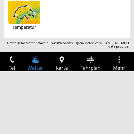
Temperatur
Daten © by
MeteoSchweiz
,
SwissWebcams
,
Open-Meteo.com
,
CAMS ENSEMBLE
data provider
Tel
Wetter
Karte
Fahrplan
Mehr
Anmelden
Dienste
Abfahrtstabelle
Freizeit