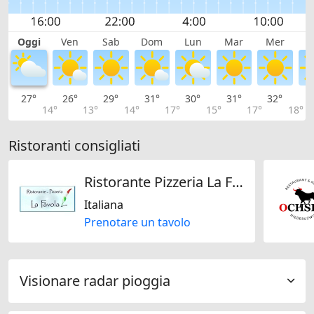
Oggi
Ven
Sab
Dom
Lun
Mar
Mer
G
27°
26°
29°
31°
30°
31°
32°
3
14°
13°
14°
17°
15°
17°
18°
Ristoranti consigliati
Ristorante Pizzeria La Favola zur Luxenburg
Italiana
Prenotare un tavolo
Visionare radar pioggia