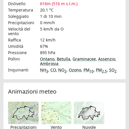
Dislivello
616m (516 m s.l.m.)
Temperatura
20.1 °C
Soleggiato
1 di 10 min
Precipitazioni
0 mm/h
Velocità del
5 km/h
da O
vento
Raffica
12 km/h
Umidità
67%
Pressione
895 hPa
Pollini
Ontano
,
Betulla
,
Graminacee
,
Assenzio
,
Ambrosia
Inquinanti
NH
,
CO
,
NO
,
Ozono
,
PM
,
PM
,
SO
3
2
10
2.5
2
Animazioni meteo
Precipitazioni
Vento
Nuvole