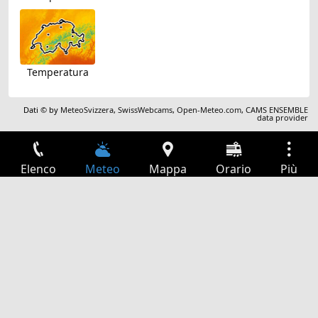
Temperatura
Dati © by
MeteoSvizzera
,
SwissWebcams
,
Open-Meteo.com
,
CAMS ENSEMBLE
data provider
Elenco
Meteo
Mappa
Orario
Più
Accesso
Servizi
Tabella partenze
Tempo libero