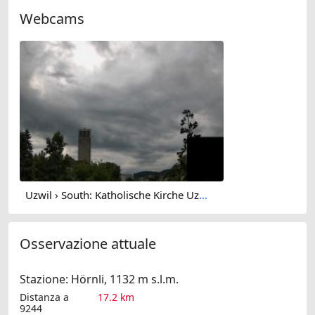
Webcams
Uzwil › South: Katholische Kirche Uzwil und Umgebung - Kath. Pfarramt Niederuzwil
Osservazione attuale
Stazione: Hörnli, 1132 m s.l.m.
Distanza a
17.2 km
9244