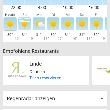
Heute
So
Mo
Di
Mi
Do
Fr
30°
31°
31°
30°
31°
31°
32°
3
16°
19°
18°
17°
16°
18°
19°
Empfohlene Restaurants
Linde
Deutsch
Tisch reservieren
Regenradar anzeigen