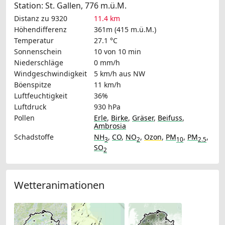
Station: St. Gallen, 776 m.ü.M.
Distanz zu 9320
11.4 km
Höhendifferenz
361m (415 m.ü.M.)
Temperatur
27.1 °C
Sonnenschein
10 von 10 min
Niederschläge
0 mm/h
Windgeschwindigkeit
5 km/h
aus NW
Böenspitze
11 km/h
Luftfeuchtigkeit
36%
Luftdruck
930 hPa
Pollen
Erle
,
Birke
,
Gräser
,
Beifuss
,
Ambrosia
Schadstoffe
NH
,
CO
,
NO
,
Ozon
,
PM
,
PM
,
3
2
10
2.5
SO
2
Wetteranimationen