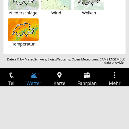
Niederschläge
Wind
Wolken
Temperatur
Daten © by
MeteoSchweiz
,
SwissWebcams
,
Open-Meteo.com
,
CAMS ENSEMBLE
data provider
Tel
Wetter
Karte
Fahrplan
Mehr
Anmelden
Dienste
Abfahrtstabelle