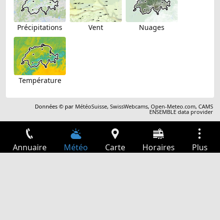
Précipitations
Vent
Nuages
Température
Données © par
MétéoSuisse
,
SwissWebcams
,
Open-Meteo.com
,
CAMS
ENSEMBLE data provider
Annuaire
Météo
Carte
Horaires
Plus
Connexion
Services
Départs