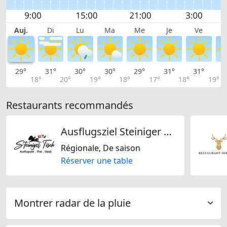
Auj.
Di
Lu
Ma
Me
Je
Ve
29°
31°
30°
30°
29°
31°
31°
3
18°
20°
19°
18°
17°
18°
19°
Restaurants recommandés
Ausflugsziel Steiniger Tisch
Régionale, De saison
Réserver une table
Montrer radar de la pluie