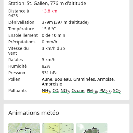
Station: St. Gallen, 776 m d'altitude
Distance à
13.8 km
9423
Dénivellation
379m (397 m d'altitude)
Température
15.6 °C
Ensoleillement
0 de 10 min
Précipitations
0 mm/h
Vitesse du
3 km/h
du S
vent
Rafales
5 km/h
Humidité
82%
Pression
931 hPa
Pollen
Aune
,
Bouleau
,
Graminées
,
Armoise
,
Ambroisie
Polluants
NH
,
CO
,
NO
,
Ozone
,
PM
,
PM
,
SO
3
2
10
2.5
2
Animations météo