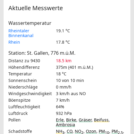
Aktuelle Messwerte
Wassertemperatur
Rheintaler
19.1 °C
Binnenkanal
Rhein
17.8 °C
Station: St. Gallen, 776 m.ü.M.
Distanz zu 9430
18.5 km
Höhendifferenz
375m (401 m.ü.M.)
Temperatur
18 °C
Sonnenschein
10 von 10 min
Niederschläge
0 mm/h
Windgeschwindigkeit
3 km/h
aus NO
Böenspitze
7 km/h
Luftfeuchtigkeit
64%
Luftdruck
932 hPa
Pollen
Erle
,
Birke
,
Gräser
,
Beifuss
,
Ambrosia
Schadstoffe
NH
,
CO
,
NO
,
Ozon
,
PM
,
PM
,
3
2
10
2.5