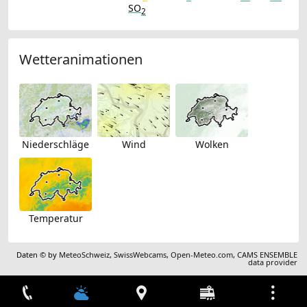
SO
2
Wetteranimationen
Niederschläge
Wind
Wolken
Temperatur
Daten © by
MeteoSchweiz
,
SwissWebcams
,
Open-Meteo.com
,
CAMS ENSEMBLE
data provider