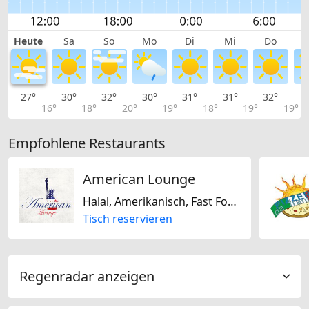
Heute
Sa
So
Mo
Di
Mi
Do
27°
30°
32°
30°
31°
31°
32°
3
16°
18°
20°
19°
18°
19°
19°
Empfohlene Restaurants
American Lounge
Halal, Amerikanisch, Fast Food, Türkisch
Tisch reservieren
Regenradar anzeigen