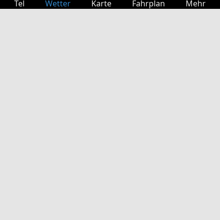
Tel
Wetter
Karte
Fahrplan
Mehr
Anmelden
Dienste
Abfahrtstabelle
Freizeit
TV-Programm
Kinoprogramm
Websuche
App