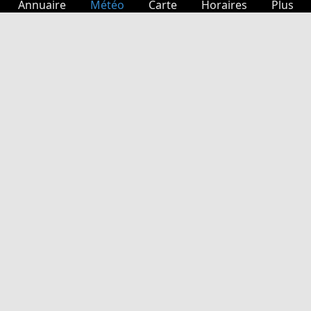
Annuaire
Météo
Carte
Horaires
Plus
Connexion
Services
Départs
Loisir
Guide TV
Cinéma
Recherche Web
App