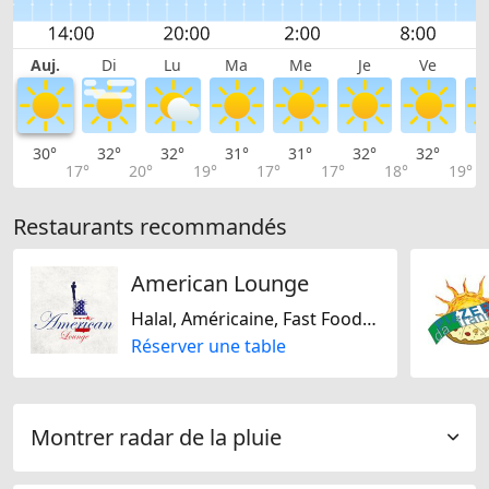
Auj.
Di
Lu
Ma
Me
Je
Ve
30°
32°
32°
31°
31°
32°
32°
3
17°
20°
19°
17°
17°
18°
19°
Restaurants recommandés
American Lounge
Halal, Américaine, Fast Food, Turque
Réserver une table
Montrer radar de la pluie