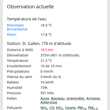
Observation actuelle
Température de l'eau
Rheintaler
18.9 °C
Binnenkanal
Rhein
17.8 °C
Station: St. Gallen, 776 m d'altitude
Distance à 9430
18.5 km
Dénivellation
375m (401 m d'altitude)
Température
21.5 °C
Ensoleillement
10 de 10 min
Précipitations
0 mm/h
Vitesse du vent
9 km/h
du N
Rafales
16 km/h
Humidité
73%
Pression
931 hPa
Pollen
Aune
,
Bouleau
,
Graminées
,
Armoise
,
Ambroisie
Polluants
NH
,
CO
,
NO
,
Ozone
,
PM
,
PM
,
3
2
10
2.5