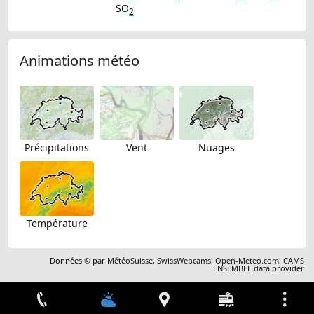
SO
2
Animations météo
Précipitations
Vent
Nuages
Température
Données © par
MétéoSuisse
,
SwissWebcams
,
Open-Meteo.com
,
CAMS
ENSEMBLE data provider