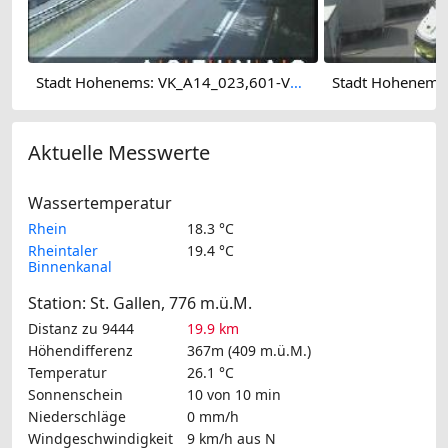
Stadt Hohenems: VK_A14_023,601-V0-FL
Aktuelle Messwerte
Wassertemperatur
Rhein
18.3 °C
Rheintaler
19.4 °C
Binnenkanal
Station: St. Gallen, 776 m.ü.M.
Distanz zu 9444
19.9 km
Höhendifferenz
367m (409 m.ü.M.)
Temperatur
26.1 °C
Sonnenschein
10 von 10 min
Niederschläge
0 mm/h
Windgeschwindigkeit
9 km/h
aus N