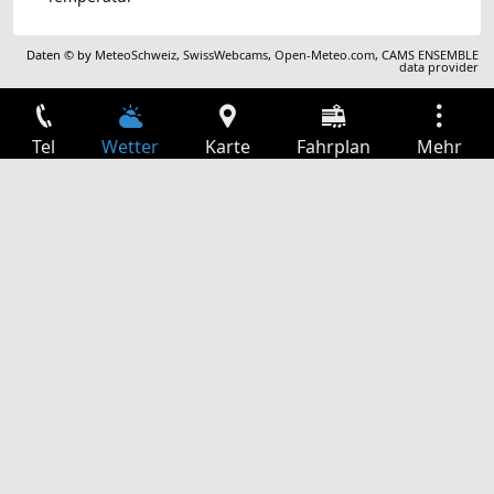
Daten © by
MeteoSchweiz
,
SwissWebcams
,
Open-Meteo.com
,
CAMS ENSEMBLE
data provider
Tel
Wetter
Karte
Fahrplan
Mehr
Anmelden
Dienste
Abfahrtstabelle
Freizeit
TV-Programm
Kinoprogramm