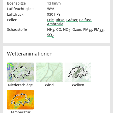
Böenspitze
13 km/h
Luftfeuchtigkeit
58%
Luftdruck
930 hPa
Pollen
Erle
,
Birke
,
Gräser
,
Beifuss
,
Ambrosia
Schadstoffe
NH
,
CO
,
NO
,
Ozon
,
PM
,
PM
,
3
2
10
2.5
SO
2
Wetteranimationen
Niederschläge
Wind
Wolken
Temperatur