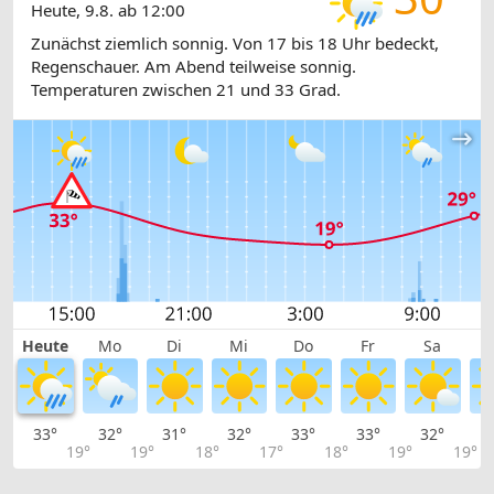
Heute, 9.8. ab 12:00
Zunächst ziemlich sonnig. Von 17 bis 18 Uhr bedeckt,
Regenschauer. Am Abend teilweise sonnig.
Temperaturen zwischen 21 und 33 Grad.
Heute
Mo
Di
Mi
Do
Fr
Sa
33°
32°
31°
32°
33°
33°
32°
2
19°
19°
18°
17°
18°
19°
19°