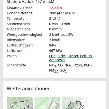
Station: Vaduz, 457 m.ü.M.
Distanz zu 9465
12.2 km
Höhendifferenz
20m (437 m.ü.M.)
Temperatur
21.3 °C
Sonnenschein
0 von 10 min
Niederschläge
0 mm/h
Windgeschwindigkeit
2 km/h
aus SW
Böenspitze
3 km/h
Luftfeuchtigkeit
84%
Luftdruck
967 hPa
Pollen
Erle
,
Birke
,
Gräser
,
Beifuss
,
Ambrosia
Schadstoffe
NH
,
CO
,
NO
,
Ozon
,
PM
,
3
2
10
PM
,
SO
2.5
2
Wetteranimationen