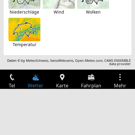
Niederschläge
Wind
Wolken
Temperatur
Daten © by
MeteoSchweiz
,
SwissWebcams
,
Open-Meteo.com
,
CAMS ENSEMBLE
data provider
Tel
Wetter
Karte
Fahrplan
Mehr
Anmelden
Dienste
Abfahrtstabelle