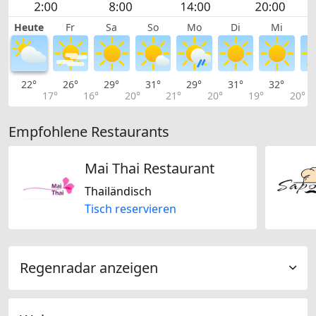
Heute
Fr
Sa
So
Mo
Di
Mi
22°
26°
29°
31°
29°
31°
32°
3
17°
16°
20°
21°
20°
19°
20°
Empfohlene Restaurants
Mai Thai Restaurant
Thailändisch
Tisch reservieren
Regenradar anzeigen