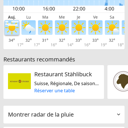
Auj.
Lu
Ma
Me
Je
Ve
Sa
34°
32°
31°
32°
33°
33°
32°
3
17°
17°
16°
14°
16°
19°
18°
Restaurants recommandés
Restaurant Stählibuck
Suisse, Régionale, De saison, Sans gluten, Sans lactose, Européene
Réserver une table
Montrer radar de la pluie