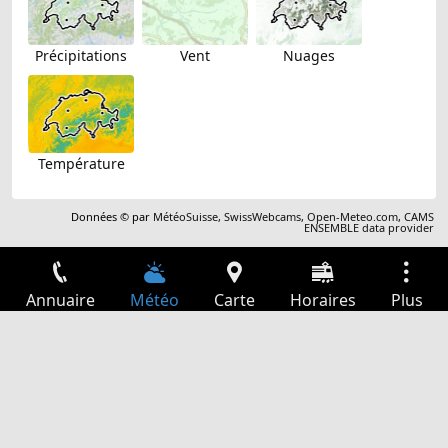
Précipitations
Vent
Nuages
Température
Données © par
MétéoSuisse
,
SwissWebcams
,
Open-Meteo.com
,
CAMS
ENSEMBLE data provider
Annuaire
Météo
Carte
Horaires
Plus
Connexion
Services
Départs