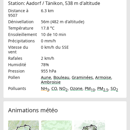
Station: Aadorf / Tänikon, 538 m d'altitude
Distance à
6.3 km
9507
Dénivellation
56m (482 m d'altitude)
Température
17.8 °C
Ensoleillement
10 de 10 min
Précipitations
0 mm/h
Vitesse du
0 km/h
du SSE
vent
Rafales
2 km/h
Humidité
78%
Pression
955 hPa
Pollen
Aune
,
Bouleau
,
Graminées
,
Armoise
,
Ambroisie
Polluants
NH
,
CO
,
NO
,
Ozone
,
PM
,
PM
,
SO
3
2
10
2.5
2
Animations météo