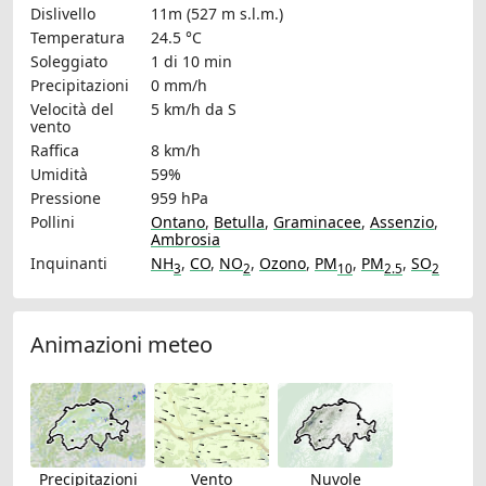
Dislivello
11m (527 m s.l.m.)
Temperatura
24.5 °C
Soleggiato
1 di 10 min
Precipitazioni
0 mm/h
Velocità del
5 km/h
da S
vento
Raffica
8 km/h
Umidità
59%
Pressione
959 hPa
Pollini
Ontano
,
Betulla
,
Graminacee
,
Assenzio
,
Ambrosia
Inquinanti
NH
,
CO
,
NO
,
Ozono
,
PM
,
PM
,
SO
3
2
10
2.5
2
Animazioni meteo
Precipitazioni
Vento
Nuvole