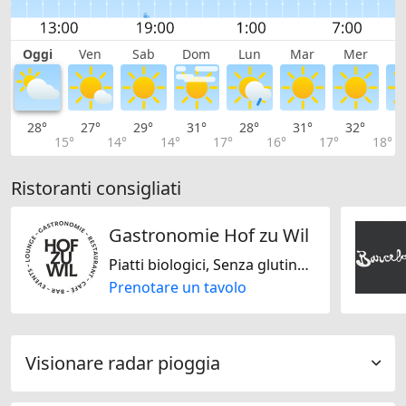
Oggi
Ven
Sab
Dom
Lun
Mar
Mer
G
28°
27°
29°
31°
28°
31°
32°
3
15°
14°
14°
17°
16°
17°
18°
Ristoranti consigliati
Gastronomie Hof zu Wil
Piatti biologici, Senza glutine, Halal, Vegetariano Jain, Senza lattosio, Solo vegano, Solo vegetariano, Senza noci, Senza soja, Francese, Italiana, Tedesco, Svizzera
Prenotare un tavolo
Visionare radar pioggia