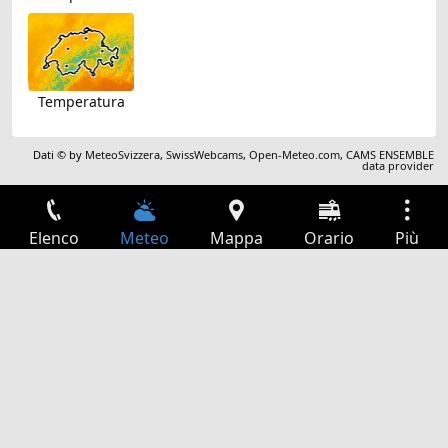
Temperatura
Dati © by
MeteoSvizzera
,
SwissWebcams
,
Open-Meteo.com
,
CAMS ENSEMBLE
data provider
Elenco
Meteo
Mappa
Orario
Più
Accesso
Servizi
Tabella partenze
Tempo libero