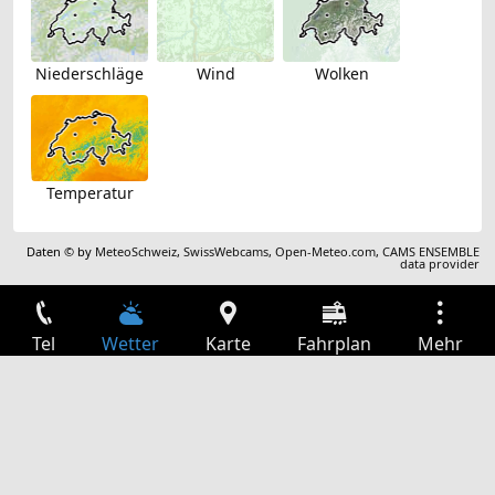
Niederschläge
Wind
Wolken
Temperatur
Daten © by
MeteoSchweiz
,
SwissWebcams
,
Open-Meteo.com
,
CAMS ENSEMBLE
data provider
Tel
Wetter
Karte
Fahrplan
Mehr
Anmelden
Dienste