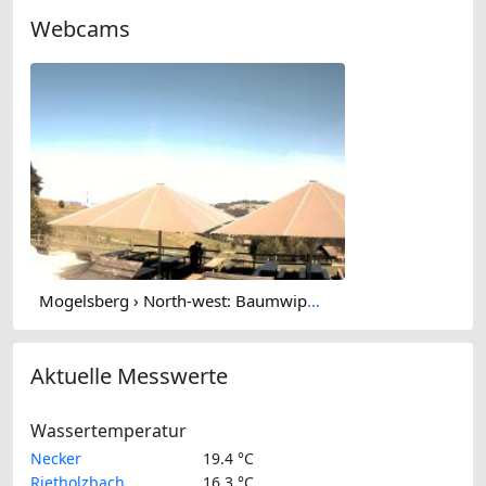
Webcams
Mogelsberg › North-west: Baumwipfelpfad Neckertal
Aktuelle Messwerte
Wassertemperatur
Necker
19.4 °C
Rietholzbach
16.3 °C