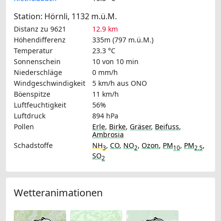
Station: Hörnli, 1132 m.ü.M.
Distanz zu 9621
12.9 km
Höhendifferenz
335m (797 m.ü.M.)
Temperatur
23.3 °C
Sonnenschein
10 von 10 min
Niederschläge
0 mm/h
Windgeschwindigkeit
5 km/h
aus ONO
Böenspitze
11 km/h
Luftfeuchtigkeit
56%
Luftdruck
894 hPa
Pollen
Erle
,
Birke
,
Gräser
,
Beifuss
,
Ambrosia
Schadstoffe
NH
,
CO
,
NO
,
Ozon
,
PM
,
PM
,
3
2
10
2.5
SO
2
Wetteranimationen