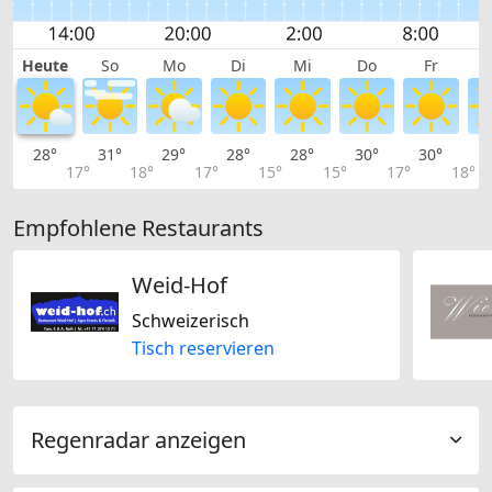
Heute
So
Mo
Di
Mi
Do
Fr
28°
31°
29°
28°
28°
30°
30°
2
17°
18°
17°
15°
15°
17°
18°
Empfohlene Restaurants
Weid-Hof
Schweizerisch
Tisch reservieren
Regenradar anzeigen