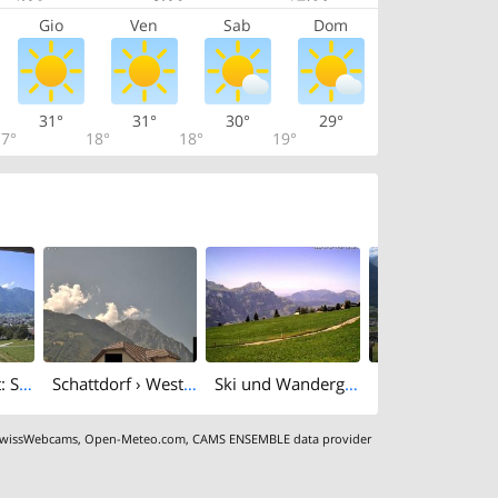
Gio
Ven
Sab
Dom
31°
31°
30°
29°
7°
18°
18°
19°
Burglen › West: Schattdorf, Altdorf - Brüsti (Surenenpass) und Gitschen
Schattdorf › West: Gitschen
Ski und Wandergebiet Eggbergen, Uri (1450müM)
wissWebcams
,
Open-Meteo.com
,
CAMS ENSEMBLE data provider