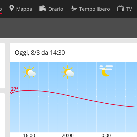
o
Mappa
Orario
Tempo libero
TV
Politica sui cookie
so
Preferenze cookie
 dati
Sviluppatori
Oggi, 8/8 da 14:30