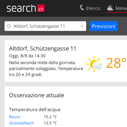
Elenco
Mete
Il vostro profolio
Contatti
Area clienti
Condizioni d’u
Informazioni Legali
Protezione dei
Altdorf, Schützengasse 11
Oggi, 8/8 da 14:30
28°
Nella seconda metà della giornata
parzialmente soleggiato. Temperature
tra 20 e 29 gradi.
Osservazione attuale
Temperatura dell'acqua
Reuss
15.2 °C
Grosstalbach
12.5 °C