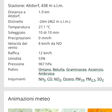
Stazione: Altdorf, 438 m s.l.m.
Distanza a
1.9 km
Altdorf,
Dislivello
-24m (462 m s.l.m.)
Temperatura
27.1 °C
Soleggiato
10 di 10 min
Precipitazioni
0 mm/h
Velocità del
8 km/h
da NO
vento
Raffica
12 km/h
Umidità
53%
Pressione
967 hPa
Pollini
Ontano
,
Betulla
,
Graminacee
,
Assenzio
,
Ambrosia
Inquinanti
NH
,
CO
,
NO
,
Ozono
,
PM
,
PM
,
SO
3
2
10
2.5
2
Animazioni meteo