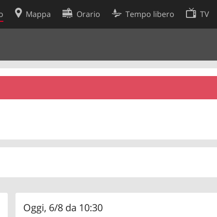
o
Mappa
Orario
Tempo libero
TV
Politica sui cookie
so
Preferenze cookie
 dati
Sviluppatori
Oggi, 6/8 da 10:30