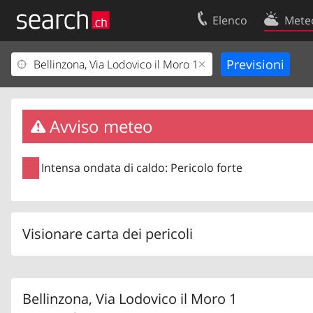
Elenco
Mete
Il vostro profolio
Contatti
Area clienti
Condizioni d’u
Informazioni Legali
Protezione dei
Avviso meteo
Intensa ondata di caldo: Pericolo forte
Visionare carta dei pericoli
Bellinzona, Via Lodovico il Moro 1