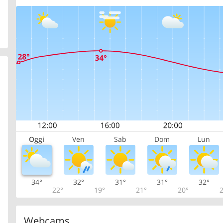
Oggi
Ven
Sab
Dom
Lun
34°
32°
31°
31°
32°
22°
19°
21°
20°
2
Webcams