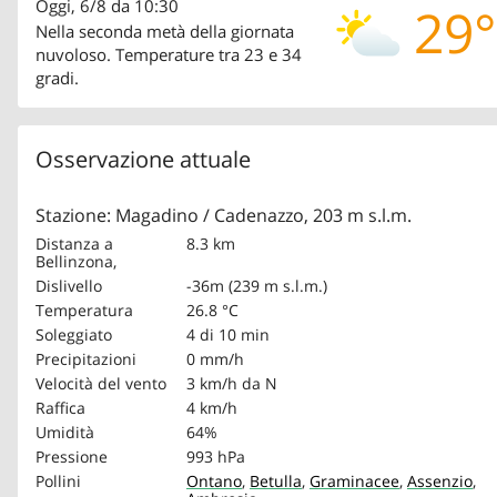
Oggi, 6/8 da 10:30
29°
Nella seconda metà della giornata
nuvoloso. Temperature tra 23 e 34
gradi.
Osservazione attuale
Stazione: Magadino / Cadenazzo, 203 m s.l.m.
Distanza a
8.3 km
Bellinzona,
Dislivello
-36m (239 m s.l.m.)
Temperatura
26.8 °C
Soleggiato
4 di 10 min
Precipitazioni
0 mm/h
Velocità del vento
3 km/h
da N
Raffica
4 km/h
Umidità
64%
Pressione
993 hPa
Pollini
Ontano
,
Betulla
,
Graminacee
,
Assenzio
,