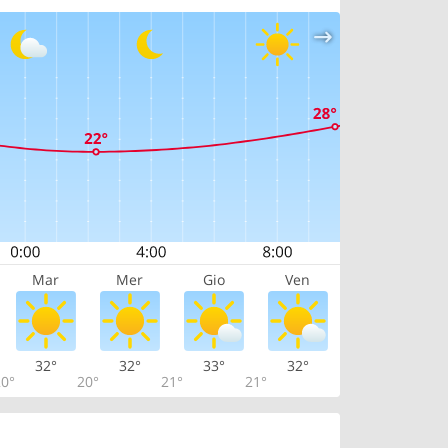
Mar
Mer
Gio
Ven
32°
32°
33°
32°
0°
20°
21°
21°